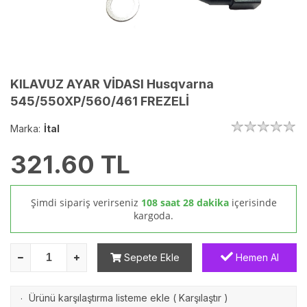
KILAVUZ AYAR VİDASI Husqvarna
545/550XP/560/461 FREZELİ
Marka:
İtal
321.60
TL
Şimdi sipariş verirseniz
108 saat 28 dakika
içerisinde
kargoda.
Sepete Ekle
Hemen Al
Ürünü karşılaştırma listeme ekle
(
Karşılaştır
)
·