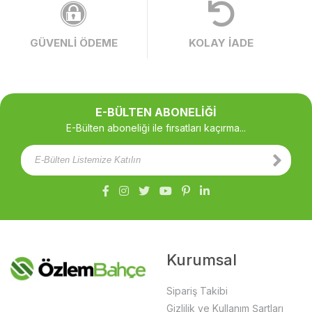
GÜVENLİ ÖDEME
KOLAY İADE
E-BÜLTEN ABONELİĞİ
E-Bülten aboneliği ile fırsatları kaçırma...
Kurumsal
Sipariş Takibi
Gizlilik ve Kullanım Şartları