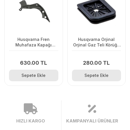
Husqvarna Fren
Husqvarna Orjinal
Muhafaza Kapağı
Orjinal Gaz Teli Körüğü
445/445II/450/2245II
120II/ 235/ 236/ 240E/
2238
630.00 TL
280.00 TL
Sepete Ekle
Sepete Ekle
HIZLI KARGO
KAMPANYALI ÜRÜNLER