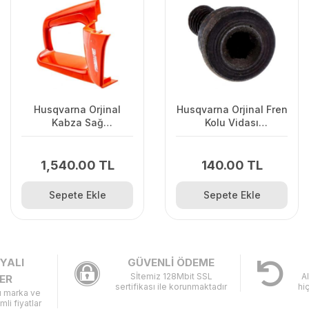
Husqvarna Orjinal
Husqvarna Orjinal Fren
Kabza Sağ
Kolu Vidası
120II/235/2362Uyumlu
135/440/445/450/345/346/
1,540.00 TL
140.00 TL
Sepete Ekle
Sepete Ekle
YALI
GÜVENLİ ÖDEME
Sİtemiz 128Mbit SSL
A
ER
sertifikası ile korunmaktadır
hi
lı marka ve
imli fiyatlar