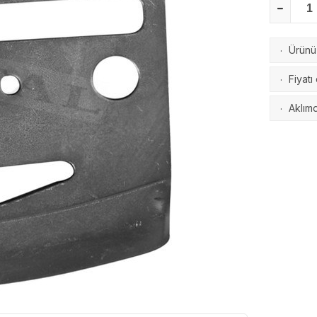
Ürünü 
·
Fiyatı
·
Aklımd
·