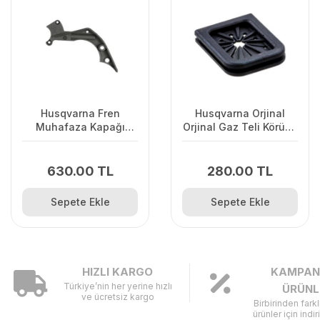
Husqvarna Fren
Husqvarna Orjinal
Muhafaza Kapağı
Orjinal Gaz Teli Körüğü
445/445II/450/2245II
120II/ 235/ 236/ 240E/
2238
630.00 TL
280.00 TL
Sepete Ekle
Sepete Ekle
HIZLI KARGO
KAMPAN
Türkiye’nin her yerine hızlı
ÜRÜNL
ve ücretsiz kargo
Birbirinden fark
ürünler için indir