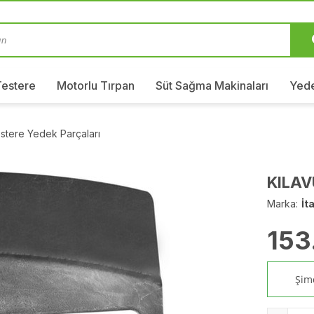
Testere
Motorlu Tırpan
Süt Sağma Makinaları
Yede
stere Yedek Parçaları
KILAV
Marka:
İta
153
Şimd