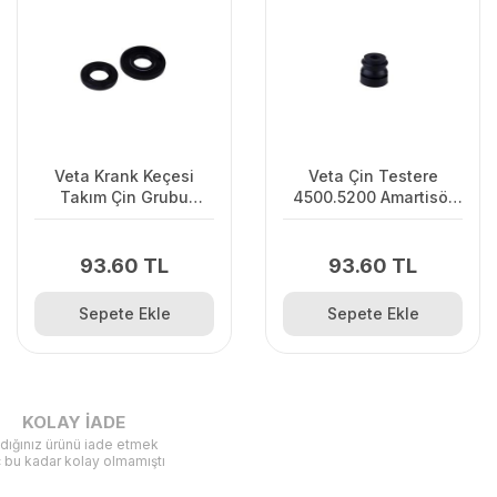
Veta Krank Keçesi
Veta Çin Testere
Takım Çin Grubu
4500.5200 Amartisör
350/359/535İXP
4500.5200 Motorlu
Uzun
Testere
93.60 TL
93.60 TL
Sepete Ekle
Sepete Ekle
KOLAY İADE
ldığınız ürünü iade etmek
ç bu kadar kolay olmamıştı