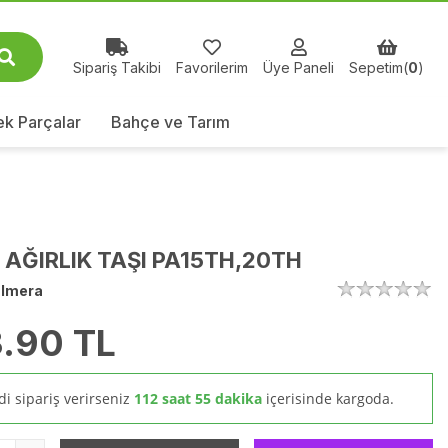
Sipariş Takibi
Favorilerim
Üye Paneli
Sepetim(
0
)
k Parçalar
Bahçe ve Tarım
 AĞIRLIK TAŞI PA15TH,20TH
lmera
.90
TL
i sipariş verirseniz
112 saat 55 dakika
içerisinde kargoda.