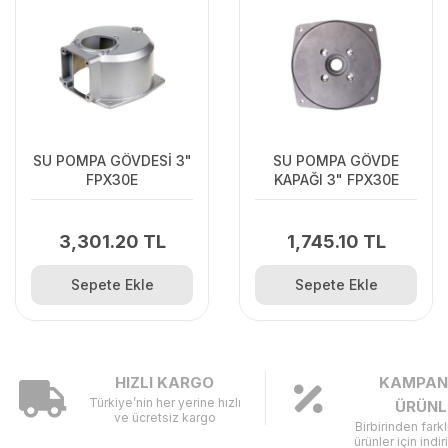
SU POMPA GÖVDESİ 3"
SU POMPA GÖVDE
FPX30E
KAPAĞI 3" FPX30E
3,301.20 TL
1,745.10 TL
Sepete Ekle
Sepete Ekle
HIZLI KARGO
KAMPAN
Türkiye’nin her yerine hızlı
ÜRÜNL
ve ücretsiz kargo
Birbirinden fark
ürünler için indir