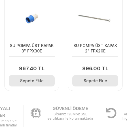
SU POMPA ÜST KAPAK
SU POMPA ÜST KAPAK
3" FPX30E
2" FPX20E
967.40 TL
896.00 TL
Sepete Ekle
Sepete Ekle
YALI
GÜVENLİ ÖDEME
Sİtemiz 128Mbit SSL
A
ER
sertifikası ile korunmaktadır
hi
lı marka ve
imli fiyatlar