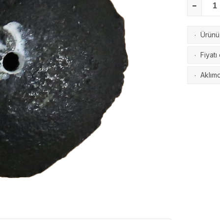
Ürünü 
·
Fiyatı
·
Aklımd
·