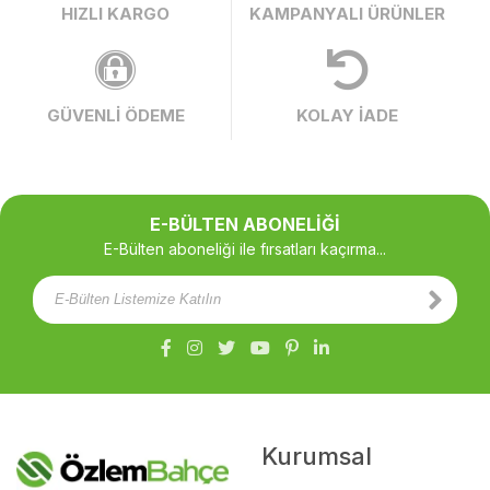
HIZLI KARGO
KAMPANYALI ÜRÜNLER
GÜVENLİ ÖDEME
KOLAY İADE
E-BÜLTEN ABONELİĞİ
E-Bülten aboneliği ile fırsatları kaçırma...
Kurumsal