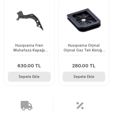
Husqvarna Fren
Husqvarna Orjinal
Muhafaza Kapağı
Orjinal Gaz Teli Körüğü
445/445II/450/2245II
120II/ 235/ 236/ 240E/
2238
630.00 TL
280.00 TL
Sepete Ekle
Sepete Ekle