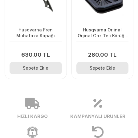
Husqvarna Fren
Husqvarna Orjinal
Muhafaza Kapağı
Orjinal Gaz Teli Körüğü
445/445II/450/2245II
120II/ 235/ 236/ 240E/
2238
630.00 TL
280.00 TL
Sepete Ekle
Sepete Ekle
HIZLI KARGO
KAMPANYALI ÜRÜNLER