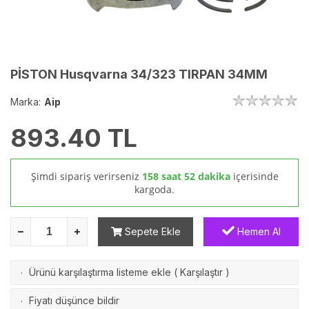
PİSTON Husqvarna 34/323 TIRPAN 34MM
Marka:
Aip
893.40
TL
Şimdi sipariş verirseniz
158 saat 52 dakika
içerisinde
kargoda.
Sepete Ekle
Hemen Al
Ürünü karşılaştırma listeme ekle
(
Karşılaştır
)
·
Fiyatı düşünce bildir
·