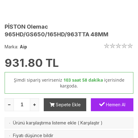
PİSTON Olemac
965HD/GS650/165HD/963TTA 48MM
Marka:
Aip
931.80
TL
Şimdi sipariş verirseniz
103 saat 58 dakika
içerisinde
kargoda.
Sepete Ekle
Hemen Al
Ürünü karşılaştırma listeme ekle
(
Karşılaştır
)
·
Fiyatı düşünce bildir
·