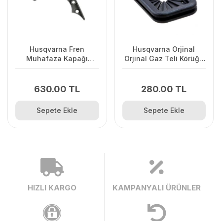
Husqvarna Fren
Husqvarna Orjinal
Muhafaza Kapağı
Orjinal Gaz Teli Körüğü
445/445II/450/2245II
120II/ 235/ 236/ 240E/
2238
630.00 TL
280.00 TL
Sepete Ekle
Sepete Ekle
HIZLI KARGO
KAMPANYALI ÜRÜNLER