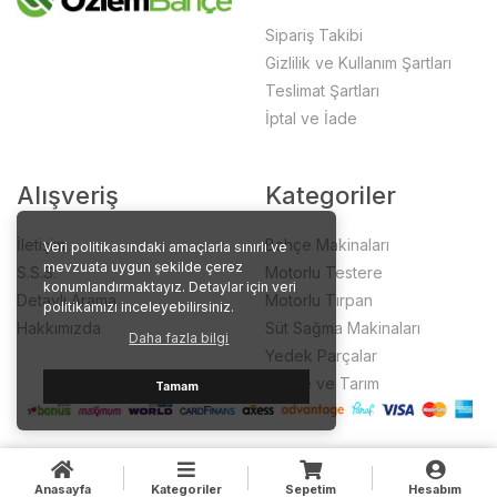
Sipariş Takibi
Gizlilik ve Kullanım Şartları
Teslimat Şartları
İptal ve İade
Alışveriş
Kategoriler
İletişim
Bahçe Makinaları
Veri politikasındaki amaçlarla sınırlı ve
mevzuata uygun şekilde çerez
S.S.S.
Motorlu Testere
konumlandırmaktayız. Detaylar için veri
Detaylı Arama
Motorlu Tırpan
politikamızı inceleyebilirsiniz.
Hakkımızda
Süt Sağma Makinaları
Daha fazla bilgi
Yedek Parçalar
Bahçe ve Tarım
Tamam
Anasayfa
Kategoriler
Sepetim
Hesabım