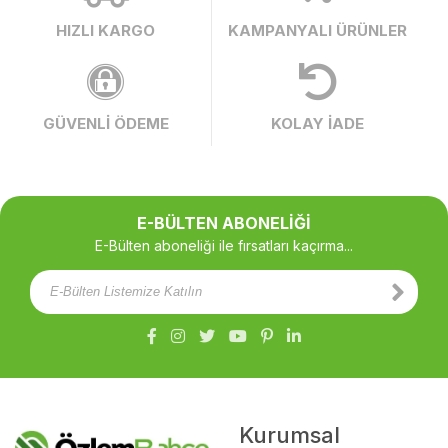
HIZLI KARGO
KAMPANYALI ÜRÜNLER
GÜVENLİ ÖDEME
KOLAY İADE
E-BÜLTEN ABONELİĞİ
E-Bülten aboneliği ile fırsatları kaçırma...
Kurumsal