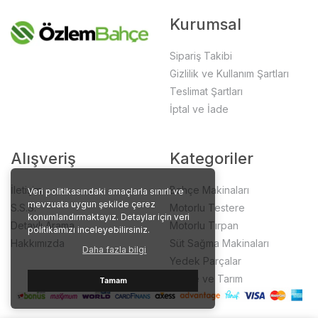
Kurumsal
Sipariş Takibi
Gizlilik ve Kullanım Şartları
Teslimat Şartları
İptal ve İade
Alışveriş
Kategoriler
İletişim
Bahçe Makinaları
Veri politikasındaki amaçlarla sınırlı ve
mevzuata uygun şekilde çerez
S.S.S.
Motorlu Testere
konumlandırmaktayız. Detaylar için veri
Detaylı Arama
Motorlu Tırpan
politikamızı inceleyebilirsiniz.
Hakkımızda
Süt Sağma Makinaları
Daha fazla bilgi
Yedek Parçalar
Bahçe ve Tarım
Tamam