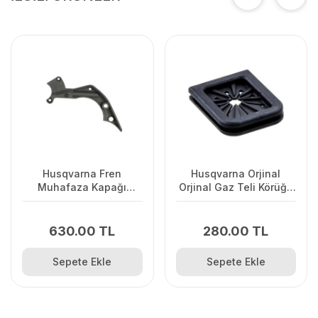
Husqvarna Fren
Husqvarna Orjinal
Muhafaza Kapağı
Orjinal Gaz Teli Körüğü
445/445II/450/2245II
120II/ 235/ 236/ 240E/
2238
630.00 TL
280.00 TL
Sepete Ekle
Sepete Ekle