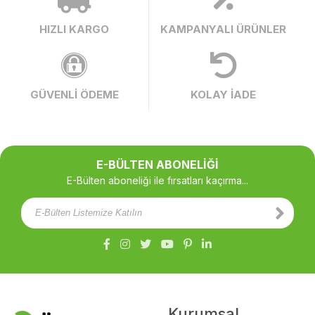
HIZLI KARGO
KAMPANYALI ÜRÜNLER
GÜVENLİ ÖDEME
KOLAY İADE
E-BÜLTEN ABONELİĞİ
E-Bülten aboneliği ile fırsatları kaçırma...
Kurumsal