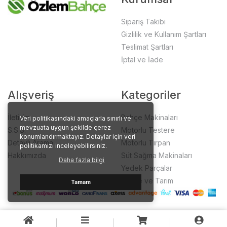
Sipariş Takibi
Gizlilik ve Kullanım Şartları
Teslimat Şartları
İptal ve İade
Alışveriş
Kategoriler
İletişim
Bahçe Makinaları
Veri politikasındaki amaçlarla sınırlı ve
mevzuata uygun şekilde çerez
S.S.S.
Motorlu Testere
konumlandırmaktayız. Detaylar için veri
Detaylı Arama
Motorlu Tırpan
politikamızı inceleyebilirsiniz.
Hakkımızda
Süt Sağma Makinaları
Daha fazla bilgi
Yedek Parçalar
Bahçe ve Tarım
Tamam