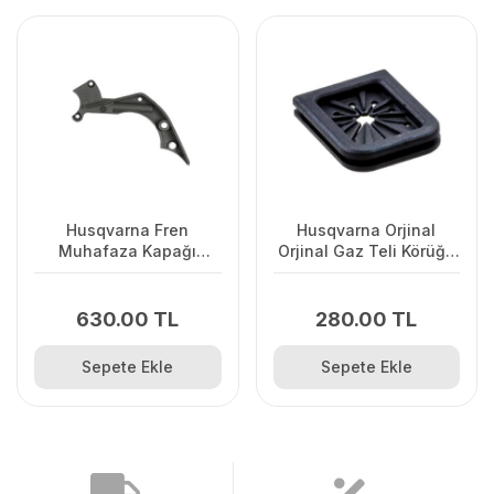
Husqvarna Fren
Husqvarna Orjinal
Muhafaza Kapağı
Orjinal Gaz Teli Körüğü
445/445II/450/2245II
120II/ 235/ 236/ 240E/
2238
630.00 TL
280.00 TL
Sepete Ekle
Sepete Ekle