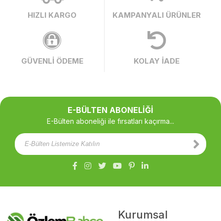
HIZLI KARGO
KAMPANYALI ÜRÜNLER
GÜVENLİ ÖDEME
KOLAY İADE
E-BÜLTEN ABONELİĞİ
E-Bülten aboneliği ile fırsatları kaçırma...
Kurumsal