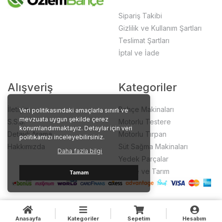
Sipariş Takibi
Gizlilik ve Kullanım Şartları
Teslimat Şartları
İptal ve İade
Alışveriş
Kategoriler
İletişim
Bahçe Makinaları
Veri politikasındaki amaçlarla sınırlı ve
mevzuata uygun şekilde çerez
S.S.S.
Motorlu Testere
konumlandırmaktayız. Detaylar için veri
Detaylı Arama
Motorlu Tırpan
politikamızı inceleyebilirsiniz.
Hakkımızda
Süt Sağma Makinaları
Daha fazla bilgi
Yedek Parçalar
Bahçe ve Tarım
Tamam
Anasayfa
Kategoriler
Sepetim
Hesabım