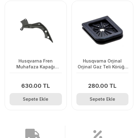
Husqvarna Fren
Husqvarna Orjinal
Muhafaza Kapağı
Orjinal Gaz Teli Körüğü
445/445II/450/2245II
120II/ 235/ 236/ 240E/
2238
630.00 TL
280.00 TL
Sepete Ekle
Sepete Ekle