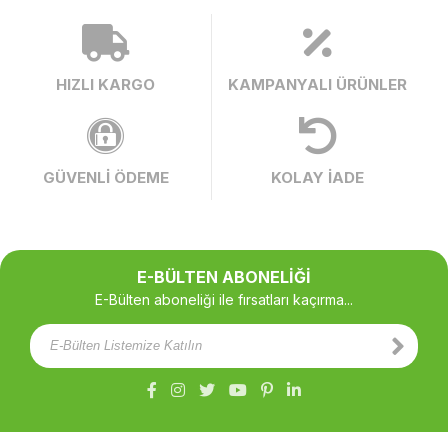
HIZLI KARGO
KAMPANYALI ÜRÜNLER
GÜVENLİ ÖDEME
KOLAY İADE
E-BÜLTEN ABONELİĞİ
E-Bülten aboneliği ile fırsatları kaçırma...