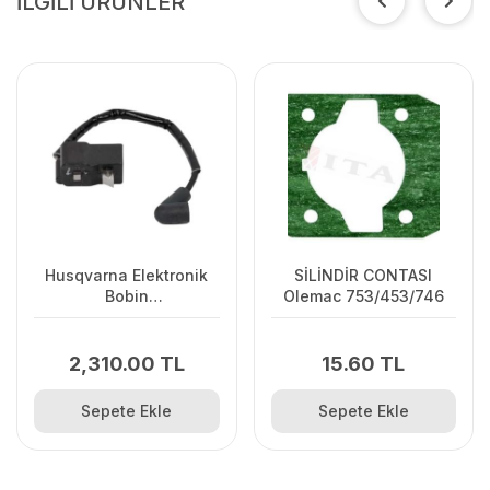
İLGİLİ ÜRÜNLER
Husqvarna Elektronik
SİLİNDİR CONTASI
Bobin
Olemac 753/453/746
125C/125L/125R/128R/128C/128L
2,310.00 TL
15.60 TL
Sepete Ekle
Sepete Ekle