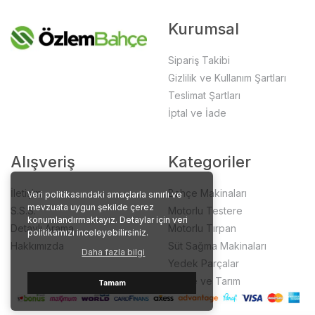
Kurumsal
Sipariş Takibi
Gizlilik ve Kullanım Şartları
Teslimat Şartları
İptal ve İade
Alışveriş
Kategoriler
İletişim
Bahçe Makinaları
Veri politikasındaki amaçlarla sınırlı ve
mevzuata uygun şekilde çerez
S.S.S.
Motorlu Testere
konumlandırmaktayız. Detaylar için veri
Detaylı Arama
Motorlu Tırpan
politikamızı inceleyebilirsiniz.
Hakkımızda
Süt Sağma Makinaları
Daha fazla bilgi
Yedek Parçalar
Bahçe ve Tarım
Tamam