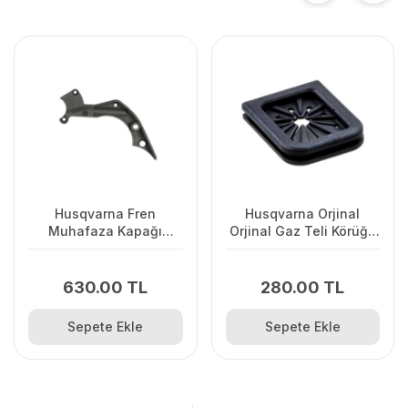
Husqvarna Fren
Husqvarna Orjinal
Muhafaza Kapağı
Orjinal Gaz Teli Körüğü
445/445II/450/2245II
120II/ 235/ 236/ 240E/
2238
630.00 TL
280.00 TL
Sepete Ekle
Sepete Ekle