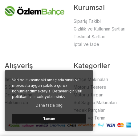
Kurumsal
Sipariş Takibi
Gizlilik ve Kullanım Şartları
Teslimat Şartları
İptal ve İade
Alışveriş
Kategoriler
İletişim
Bahçe Makinaları
Veri politikasındaki amaçlarla sınırlı ve
mevzuata uygun şekilde çerez
S.S.S.
Motorlu Testere
konumlandırmaktayız. Detaylar için veri
Detaylı Arama
Motorlu Tırpan
politikamızı inceleyebilirsiniz.
Hakkımızda
Süt Sağma Makinaları
Daha fazla bilgi
Yedek Parçalar
Bahçe ve Tarım
Tamam