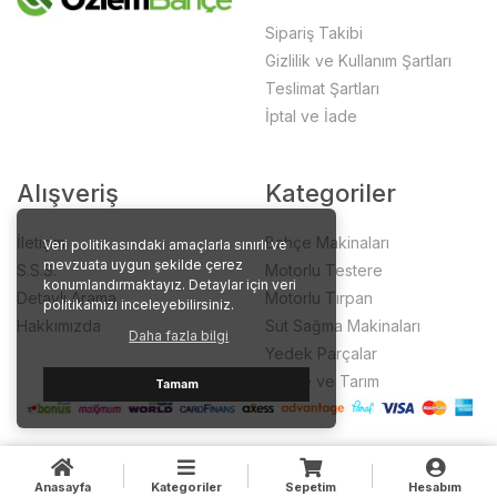
Sipariş Takibi
Gizlilik ve Kullanım Şartları
Teslimat Şartları
İptal ve İade
Alışveriş
Kategoriler
İletişim
Bahçe Makinaları
Veri politikasındaki amaçlarla sınırlı ve
mevzuata uygun şekilde çerez
S.S.S.
Motorlu Testere
konumlandırmaktayız. Detaylar için veri
Detaylı Arama
Motorlu Tırpan
politikamızı inceleyebilirsiniz.
Hakkımızda
Süt Sağma Makinaları
Daha fazla bilgi
Yedek Parçalar
Bahçe ve Tarım
Tamam
Anasayfa
Kategoriler
Sepetim
Hesabım