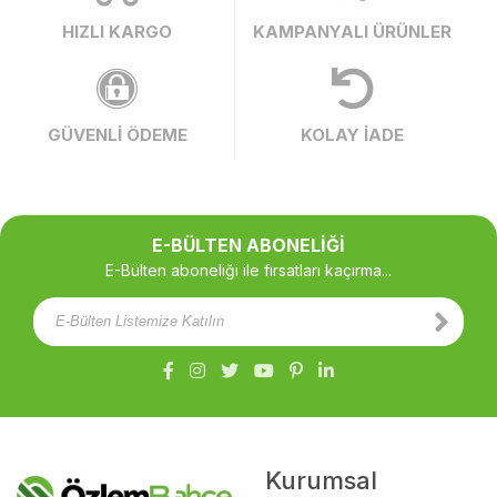
HIZLI KARGO
KAMPANYALI ÜRÜNLER
GÜVENLİ ÖDEME
KOLAY İADE
E-BÜLTEN ABONELİĞİ
E-Bülten aboneliği ile fırsatları kaçırma...
Kurumsal