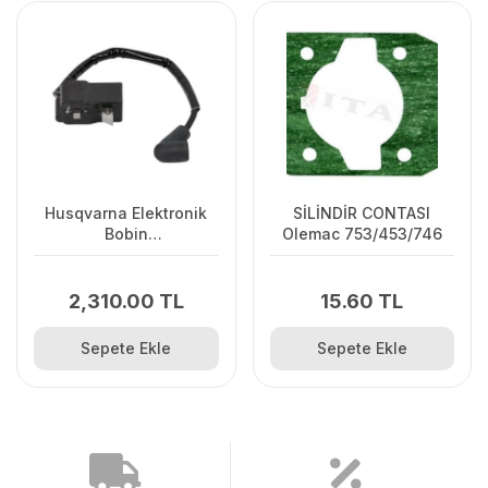
Husqvarna Elektronik
SİLİNDİR CONTASI
Bobin
Olemac 753/453/746
125C/125L/125R/128R/128C/128L
2,310.00 TL
15.60 TL
Sepete Ekle
Sepete Ekle