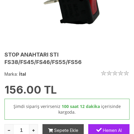
STOP ANAHTARI STI
FS38/FS45/FS46/FS55/FS56
Marka:
İtal
156.00
TL
Şimdi sipariş verirseniz
100 saat 12 dakika
içerisinde
kargoda.
Sepete Ekle
Hemen Al