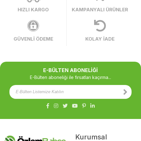
HIZLI KARGO
KAMPANYALI ÜRÜNLER
GÜVENLİ ÖDEME
KOLAY İADE
E-BÜLTEN ABONELİĞİ
E-Bülten aboneliği ile fırsatları kaçırma...
Kurumsal