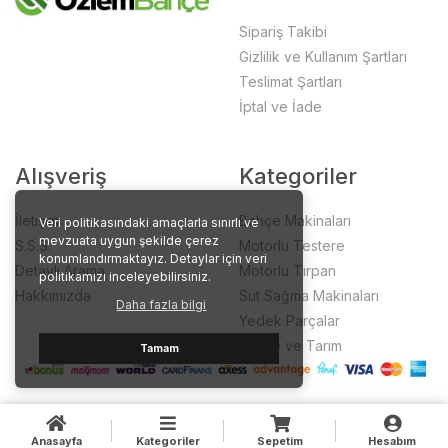
Sipariş Takibi
Gizlilik ve Kullanım Şartları
Teslimat Şartları
İptal ve İade
Alışveriş
Kategoriler
İletişim
Bahçe Makinaları
Veri politikasındaki amaçlarla sınırlı ve
mevzuata uygun şekilde çerez
S.S.S.
Motorlu Testere
konumlandırmaktayız. Detaylar için veri
Detaylı Arama
Motorlu Tırpan
politikamızı inceleyebilirsiniz.
Hakkımızda
Süt Sağma Makinaları
Daha fazla bilgi
Yedek Parçalar
Bahçe ve Tarım
Tamam
Anasayfa
Kategoriler
Sepetim
Hesabım