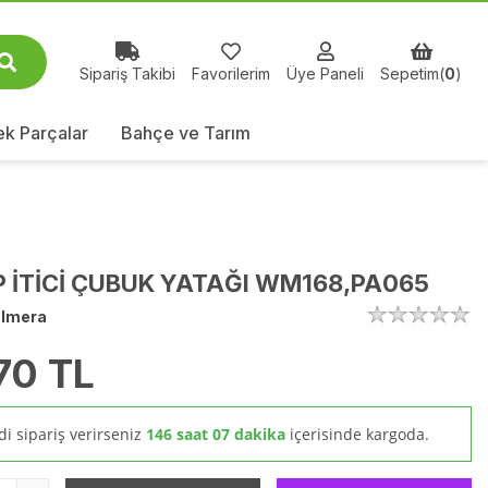
Sipariş Takibi
Favorilerim
Üye Paneli
Sepetim(
0
)
k Parçalar
Bahçe ve Tarım
 İTİCİ ÇUBUK YATAĞI WM168,PA065
lmera
70
TL
i sipariş verirseniz
146 saat 07 dakika
içerisinde kargoda.