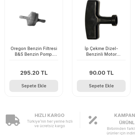
Oregon Benzin Filtresi
İp Çekme Dizel-
B&S Benzin Pomp.
Benzinli Motor
Olmayan
Çalıştırma Sapı Büyük
295.20 TL
90.00 TL
Sepete Ekle
Sepete Ekle
HIZLI KARGO
KAMPAN
Türkiye’nin her yerine hızlı
ÜRÜNL
ve ücretsiz kargo
Birbirinden fark
ürünler için indir