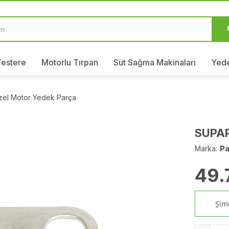
Testere
Motorlu Tırpan
Süt Sağma Makinaları
Yede
izel Motor Yedek Parça
SUPAP
Marka:
Pa
49.
Şimd