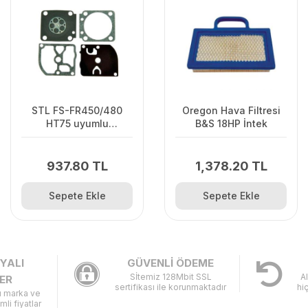
STL FS-FR450/480
Oregon Hava Filtresi
HT75 uyumlu
B&S 18HP İntek
Karbüratör Diyafram
Takımı Zama
937.80 TL
1,378.20 TL
Sepete Ekle
Sepete Ekle
YALI
GÜVENLİ ÖDEME
Sİtemiz 128Mbit SSL
A
ER
sertifikası ile korunmaktadır
hi
lı marka ve
imli fiyatlar