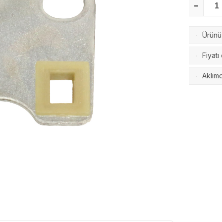
Ürünü 
·
Fiyatı
·
Aklımd
·