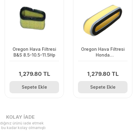
Oregon Hava Filtresi
Oregon Hava Filtresi
B&S 8.5-10.5-11.5Hp
Honda
GV150.200.GXV120
1,279.80 TL
1,279.80 TL
Sepete Ekle
Sepete Ekle
KOLAY İADE
ldığınız ürünü iade etmek
ç bu kadar kolay olmamıştı