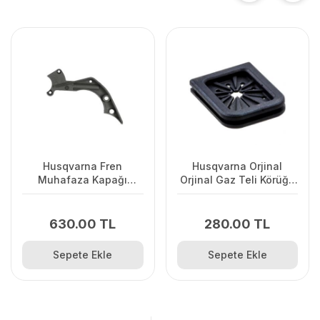
Husqvarna Fren
Husqvarna Orjinal
Muhafaza Kapağı
Orjinal Gaz Teli Körüğü
445/445II/450/2245II
120II/ 235/ 236/ 240E/
2238
630.00 TL
280.00 TL
Sepete Ekle
Sepete Ekle