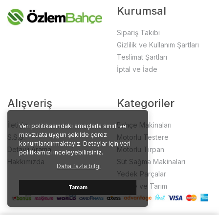
Kurumsal
Sipariş Takibi
Gizlilik ve Kullanım Şartları
Teslimat Şartları
İptal ve İade
Alışveriş
Kategoriler
İletişim
Bahçe Makinaları
Veri politikasındaki amaçlarla sınırlı ve
mevzuata uygun şekilde çerez
S.S.S.
Motorlu Testere
konumlandırmaktayız. Detaylar için veri
Detaylı Arama
Motorlu Tırpan
politikamızı inceleyebilirsiniz.
Hakkımızda
Süt Sağma Makinaları
Daha fazla bilgi
Yedek Parçalar
Bahçe ve Tarım
Tamam