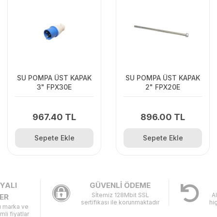
SU POMPA ÜST KAPAK
SU POMPA ÜST KAPAK
3" FPX30E
2" FPX20E
967.40 TL
896.00 TL
Sepete Ekle
Sepete Ekle
YALI
GÜVENLİ ÖDEME
Sİtemiz 128Mbit SSL
A
ER
sertifikası ile korunmaktadır
hi
lı marka ve
imli fiyatlar