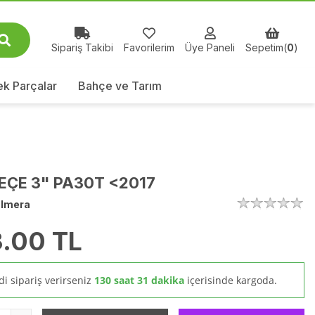
Sipariş Takibi
Favorilerim
Üye Paneli
Sepetim(
0
)
k Parçalar
Bahçe ve Tarım
EÇE 3" PA30T <2017
lmera
.00
TL
i sipariş verirseniz
130 saat 31 dakika
içerisinde kargoda.