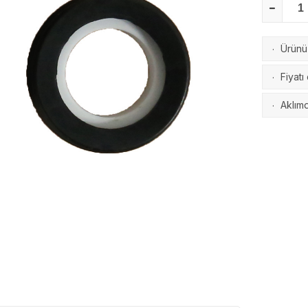
Ürünü 
·
Fiyatı
·
Aklımd
·