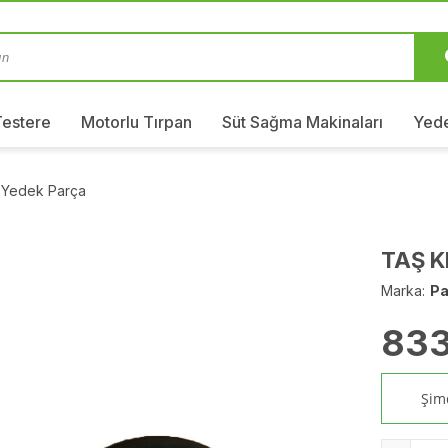
Testere
Motorlu Tırpan
Süt Sağma Makinaları
Yede
 Yedek Parça
TAŞ K
Marka:
Pa
833
Şimd