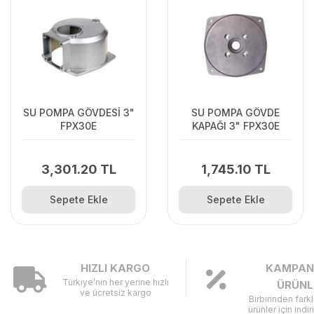
SU POMPA GÖVDESİ 3"
SU POMPA GÖVDE
FPX30E
KAPAĞI 3" FPX30E
3,301.20 TL
1,745.10 TL
Sepete Ekle
Sepete Ekle
HIZLI KARGO
KAMPAN
Türkiye’nin her yerine hızlı
ÜRÜNL
ve ücretsiz kargo
Birbirinden fark
ürünler için indir