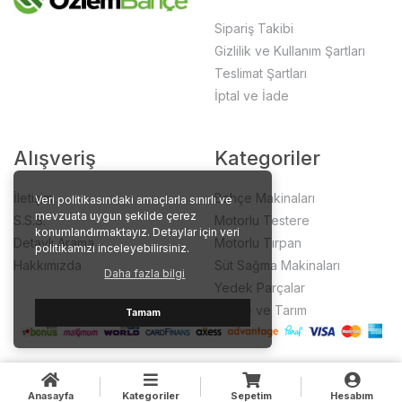
Sipariş Takibi
Gizlilik ve Kullanım Şartları
Teslimat Şartları
İptal ve İade
Alışveriş
Kategoriler
İletişim
Bahçe Makinaları
Veri politikasındaki amaçlarla sınırlı ve
mevzuata uygun şekilde çerez
S.S.S.
Motorlu Testere
konumlandırmaktayız. Detaylar için veri
Detaylı Arama
Motorlu Tırpan
politikamızı inceleyebilirsiniz.
Hakkımızda
Süt Sağma Makinaları
Daha fazla bilgi
Yedek Parçalar
Bahçe ve Tarım
Tamam
Anasayfa
Kategoriler
Sepetim
Hesabım