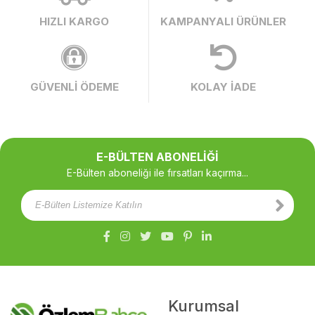
HIZLI KARGO
KAMPANYALI ÜRÜNLER
GÜVENLİ ÖDEME
KOLAY İADE
E-BÜLTEN ABONELİĞİ
E-Bülten aboneliği ile fırsatları kaçırma...
Kurumsal