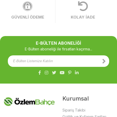
GÜVENLİ ÖDEME
KOLAY İADE
E-BÜLTEN ABONELİĞİ
E-Bülten aboneliği ile fırsatları kaçırma...
Kurumsal
Sipariş Takibi
Gizlilik ve Kullanım Şartları