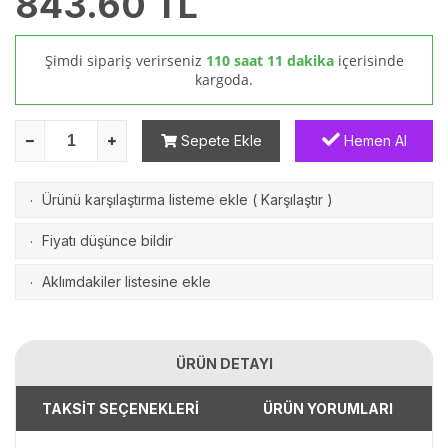
843.60
TL
Şimdi sipariş verirseniz
110 saat 11 dakika
içerisinde
kargoda.
Sepete Ekle
Hemen Al
Ürünü karşılaştırma listeme ekle
(
Karşılaştır
)
·
Fiyatı düşünce bildir
·
Aklımdakiler listesine ekle
·
ÜRÜN DETAYI
TAKSİT SEÇENEKLERİ
ÜRÜN YORUMLARI