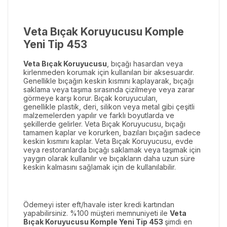
Veta Bıçak Koruyucusu Komple
Yeni Tip 453
Veta Bıçak Koruyucusu
, bıçağı hasardan veya
kirlenmeden korumak için kullanılan bir aksesuardır.
Genellikle bıçağın keskin kısmını kaplayarak, bıçağı
saklama veya taşıma sırasında çizilmeye veya zarar
görmeye karşı korur. Bıçak koruyucuları,
genellikle
plastik, deri, silikon veya metal gibi çeşitli
malzemelerden yapılır ve farklı boyutlarda ve
şekillerde gelirler.
Veta Bıçak Koruyucusu
, bıçağı
tamamen kaplar ve korurken, bazıları bıçağın sadece
keskin kısmını kaplar.
Veta Bıçak Koruyucusu
, evde
veya restoranlarda bıçağı saklamak veya taşımak için
yaygın olarak kullanılır ve bıçakların daha uzun süre
keskin kalmasını sağlamak için de kullanılabilir
.
Ödemeyi ister eft/havale ister kredi kartından
yapabilirsiniz. %100 müşteri memnuniyeti ile
Veta
Bıçak Koruyucusu Komple Yeni Tip 453
şimdi en