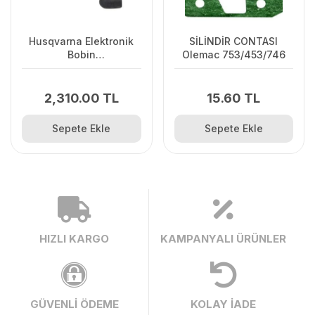
Husqvarna Elektronik
SİLİNDİR CONTASI
Bobin
Olemac 753/453/746
125C/125L/125R/128R/128C/128L
2,310.00 TL
15.60 TL
Sepete Ekle
Sepete Ekle
HIZLI KARGO
KAMPANYALI ÜRÜNLER
GÜVENLİ ÖDEME
KOLAY İADE