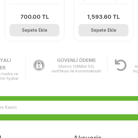
120II/235/236
Olemac Sparta
700.00 TL
1,593.60 TL
Sepete Ekle
Sepete Ekle
YALI
GÜVENLİ ÖDEME
Sİtemiz 128Mbit SSL
A
ER
sertifikası ile korunmaktadır
hi
lı marka ve
imli fiyatlar