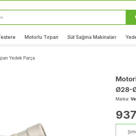
Testere
Motorlu Tırpan
Süt Sağma Makinaları
Yede
ırpan Yedek Parça
Motorl
Ø28-Ø
Marka:
Ve
937
Şimd