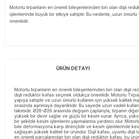
Motorlu tırpanların en önemli bileşenlerinden biri olan dişli red
işlemlerinde büyük bir etkiye sahiptir. Bu nedenle, uzun ömürlü v
önemlidir.
ÜRÜN DETAYI
Motorlu tırpanların en önemli bileşenlerinden biri olan dişli r
dişli redüktör kafası seçmek oldukça önemlidir. Motorlu Tırpa
yapıya sahiptir ve uzun ömürlü kullanım için yüksek kaliteli ma
sırasında aşınmaya dayanıklıdır. Bu sayede uzun vadeli kullanım 
takımıdır. Ø28-Ø26 arasında değişen çaplarıyla, tırpanın diğer 
yüksek bir devir sağlar ve güçlü bir kesim sunar. Ayrıca, yüksek 
bir şekilde kesim işlemlerini yapmalarına yardımcı olur. Motor
bile deformasyona karşı dirençlidir ve kesim işlemlerinde ke
sağlayan yüksek kaliteli bir üründür. Dişli kafası, uyumlu dişli 
en önemli parçalarından biri olan dişli redüktör kafası, bu ür