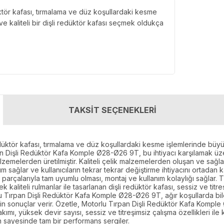
üktör kafası, tırmalama ve düz koşullardaki kesme
e kaliteli bir dişli redüktör kafası seçmek oldukça
TAKSİT SEÇENEKLERİ
edüktör kafası, tırmalama ve düz koşullardaki kesme işlemlerinde büyük
n Dişli Redüktör Kafa Komple Ø28-Ø26 9T, bu ihtiyacı karşılamak üzere
lzemelerden üretilmiştir. Kaliteli çelik malzemelerden oluşan ve sağla
sağlar ve kullanıcıların tekrar tekrar değiştirme ihtiyacını ortadan ka
parçalarıyla tam uyumlu olması, montaj ve kullanım kolaylığı sağlar. T
kaliteli rulmanlar ile tasarlanan dişli redüktör kafası, sessiz ve titreş
lu Tırpan Dişli Redüktör Kafa Komple Ø28-Ø26 9T, ağır koşullarda bile 
sin sonuçlar verir. Özetle, Motorlu Tırpan Dişli Redüktör Kafa Komp
takımı, yüksek devir sayısı, sessiz ve titreşimsiz çalışma özellikleri il
ün sayesinde tam bir performans sergiler.