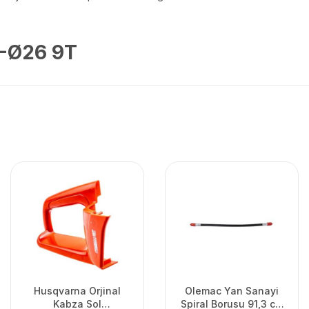
8-Ø26 9T
Husqvarna Orjinal
Olemac Yan Sanayi
Kabza Sol
Spiral Borusu 91,3 cm