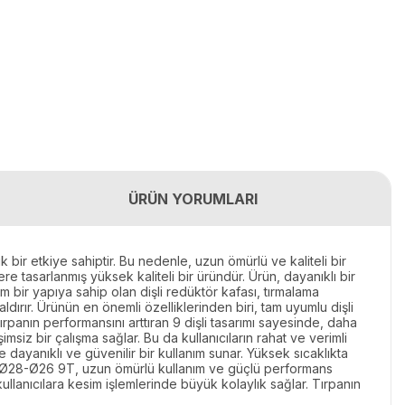
ÜRÜN YORUMLARI
 bir etkiye sahiptir. Bu nedenle, uzun ömürlü ve kaliteli bir
 tasarlanmış yüksek kaliteli bir üründür. Ürün, dayanıklı bir
m bir yapıya sahip olan dişli redüktör kafası, tırmalama
ldırır. Ürünün en önemli özelliklerinden biri, tam uyumlu dişli
ırpanın performansını arttıran 9 dişli tasarımı sayesinde, daha
imsiz bir çalışma sağlar. Bu da kullanıcıların rahat ve verimli
dayanıklı ve güvenilir bir kullanım sunar. Yüksek sıcaklıkta
le Ø28-Ø26 9T, uzun ömürlü kullanım ve güçlü performans
e kullanıcılara kesim işlemlerinde büyük kolaylık sağlar. Tırpanın