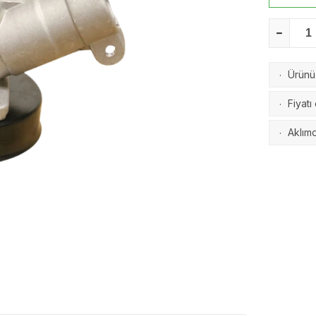
Ürünü 
·
Fiyatı
·
Aklımd
·