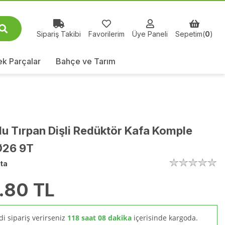
Sipariş Takibi
Favorilerim
Üye Paneli
Sepetim(
0
)
k Parçalar
Bahçe ve Tarım
u Tırpan Dişli Redüktör Kafa Komple
26 9T
ta
.80
TL
i sipariş verirseniz
118 saat 08 dakika
içerisinde kargoda.