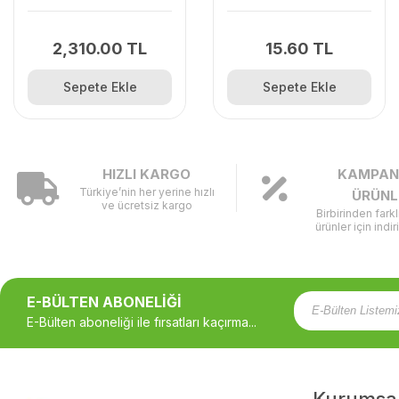
125C/125L/125R/128R/128C/128L
2,310.00 TL
15.60 TL
Sepete Ekle
Sepete Ekle
HIZLI KARGO
KAMPAN
Türkiye’nin her yerine hızlı
ÜRÜNL
ve ücretsiz kargo
Birbirinden fark
ürünler için indir
E-BÜLTEN ABONELİĞİ
E-Bülten aboneliği ile fırsatları kaçırma...