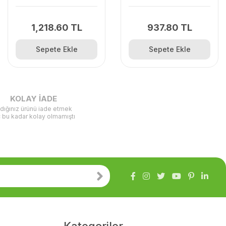
Pro, Alpina Süper Max
1,218.60 TL
937.80 TL
Sepete Ekle
Sepete Ekle
KOLAY İADE
ldığınız ürünü iade etmek
ç bu kadar kolay olmamıştı