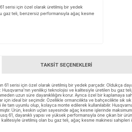
serisi için özel olarak üretilmiş bir yedek
 bu gaz teli, benzersiz performansıyla ağaç kesme
TAKSİT SEÇENEKLERİ
1 serisi için özel olarak üretilmiş bir yedek parçadır. Oldukça dayan
 Husqvarna'nın yenilikçi teknolojisi ve kalitesiyle üretilen bu gaz tel
lenmeden uzun süre dayanıklılığını korur. Ayrıca özel bir kaplamaya sa
 için ideal bir seçimdir. Özellikle ormancılıkta ve bahçecilikte sık 
 ile tam uyumlu olup, kolayca monte edilerek kullanılabilir. Husqvarna
edilmiştir. Ürün, keskin uçları sayesinde ağaç kesme işlerinde maksimum
usq 61, dayanıklı yapısı ve yüksek performansıyla öne çıkan bir üründ
 kalitesiyle üretilmiş olan bu gaz teli, ağaç kesme makinesi sahipler