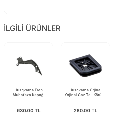
İLGİLİ ÜRÜNLER
Husqvarna Fren
Husqvarna Orjinal
Muhafaza Kapağı
Orjinal Gaz Teli Körüğü
445/445II/450/2245II
120II/ 235/ 236/ 240E/
2238
630.00 TL
280.00 TL