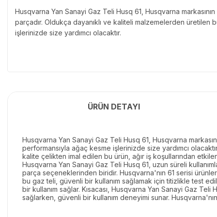
Husqvarna Yan Sanayi Gaz Teli Husq 61, Husqvarna markasının 61 
parçadır. Oldukça dayanıklı ve kaliteli malzemelerden üretilen
işlerinizde size yardımcı olacaktır.
ÜRÜN DETAYI
Husqvarna Yan Sanayi Gaz Teli Husq 61, Husqvarna markasının 6
performansıyla ağaç kesme işlerinizde size yardımcı olacaktır.
kalite çelikten imal edilen bu ürün, ağır iş koşullarından etki
Husqvarna Yan Sanayi Gaz Teli Husq 61, uzun süreli kullanımlar
parça seçeneklerinden biridir. Husqvarna'nın 61 serisi ürünleri
bu gaz teli, güvenli bir kullanım sağlamak için titizlikle test 
bir kullanım sağlar. Kısacası, Husqvarna Yan Sanayi Gaz Teli H
sağlarken, güvenli bir kullanım deneyimi sunar. Husqvarna'nın