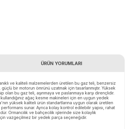
ÜRÜN YORUMLARI
ıklı ve kaliteli malzemelerden üretilen bu gaz teli, benzersiz
i, güçlü bir motorun ömrünü uzatmak için tasarlanmıştır. Yüksek
hip olan bu gaz teli, aşınmaya ve paslanmaya karşı dirençlidir.
sık kullandığınız ağaç kesme makineleri için en uygun yedek
'nın yüksek kaliteli ürün standartlarına uygun olarak üretilen
 performans sunar. Ayrıca kolay kontrol edilebilir yapısı, rahat
ür. Ormancılık ve bahçecilik işlerinde size kolaylık
i için vazgeçilmez bir yedek parça seçeneğidir.