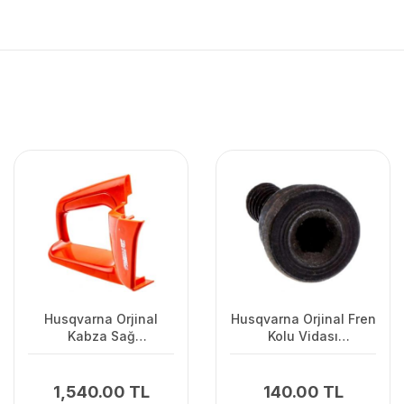
Husqvarna Orjinal
Husqvarna Orjinal Fren
Kabza Sağ
Kolu Vidası
120II/235/2362Uyumlu
135/440/445/450/345/346/
1,540.00 TL
140.00 TL