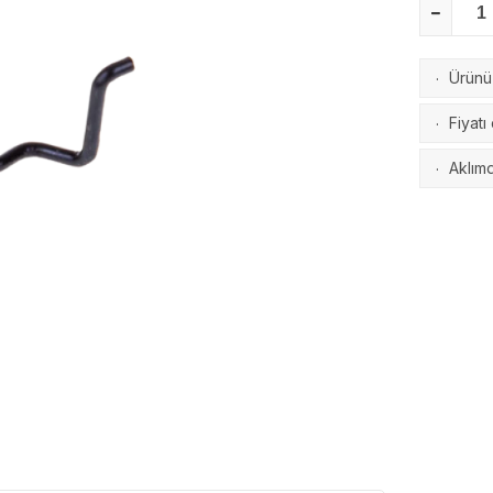
Ürünü 
·
Fiyatı
·
Aklımd
·