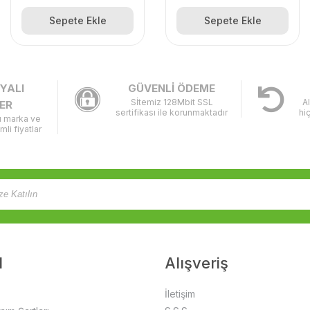
Sepete Ekle
Sepete Ekle
YALI
GÜVENLİ ÖDEME
Sİtemiz 128Mbit SSL
A
ER
sertifikası ile korunmaktadır
hi
lı marka ve
imli fiyatlar
l
Alışveriş
İletişim