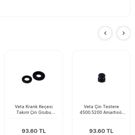
Veta Krank Keçesi
Veta Çin Testere
Takım Çin Grubu
4500.5200 Amartisör
350/359/535İXP
4500.5200 Motorlu
Uzun
Testere
93.60 TL
93.60 TL