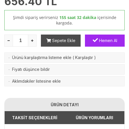
656.40
TL
Şimdi sipariş verirseniz
155 saat 32 dakika
içerisinde
kargoda.
Sepete Ekle
Hemen Al
Ürünü karşılaştırma listeme ekle
(
Karşılaştır
)
·
Fiyatı düşünce bildir
·
Aklımdakiler listesine ekle
·
ÜRÜN DETAYI
TAKSİT SEÇENEKLERİ
ÜRÜN YORUMLARI