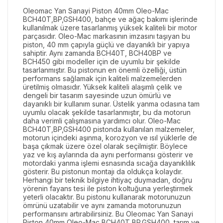
Oleomac Yan Sanayi Piston 40mm Oleo-Mac
BCH40T,BP,GSH400, bahçe ve ağaç bakımı işlerinde
kullanılmak üzere tasarlanmış yüksek kaliteli bir motor
parçasıdır. Oleo-Mac markasının imzasını taşıyan bu
piston, 40 mm çapıyla güçlü ve dayanıklı bir yapıya
sahiptir. Aynı zamanda BCH40T, BCH40BP ve
BCH450 gibi modeller için de uyumlu bir şekilde
tasarlanmıştır. Bu pistonun en önemli özelliği, üstün
performans sağlamak için kaliteli malzemelerden
üretilmiş olmasıdır. Yüksek kaliteli alaşımlı çelik ve
dengeli bir tasarım sayesinde uzun ömürlü ve
dayanıklı bir kullanım sunar. Üstelik yanma odasına tam
uyumlu olacak şekilde tasarlanmıştır, bu da motorun
daha verimli çalışmasına yardımcı olur. Oleo-Mac
BCH40T,BP,GSH400 pistonda kullanılan malzemeler,
motorun içindeki aşınma, korozyon ve ısıl yüklerle de
başa çıkmak üzere özel olarak seçilmiştir. Böylece
yaz ve kış aylarında da aynı performansı gösterir ve
motordaki yanma işlemi esnasında sıcağa dayanıklılık
gösterir. Bu pistonun montajı da oldukça kolaydır.
Herhangi bir teknik bilgiye ihtiyaç duymadan, doğru
yörenin fayans tesi ile piston koltuğuna yerleştirmek
yeterli olacaktır. Bu pistonu kullanarak motorunuzun
ömrünü uzatabilir ve aynı zamanda motorunuzun
performansını artırabilirsiniz. Bu Oleomac Yan Sanayi
Piston 40mm Oleo-Mac BCH40T,BP,GSH400, tarım ve