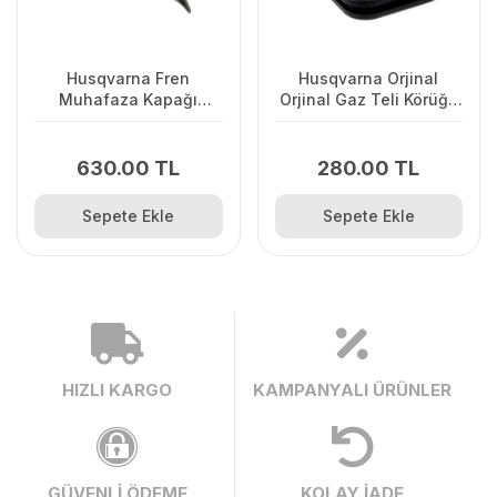
Husqvarna Fren
Husqvarna Orjinal
Muhafaza Kapağı
Orjinal Gaz Teli Körüğü
445/445II/450/2245II
120II/ 235/ 236/ 240E/
2238
630.00 TL
280.00 TL
Sepete Ekle
Sepete Ekle
HIZLI KARGO
KAMPANYALI ÜRÜNLER
GÜVENLİ ÖDEME
KOLAY İADE