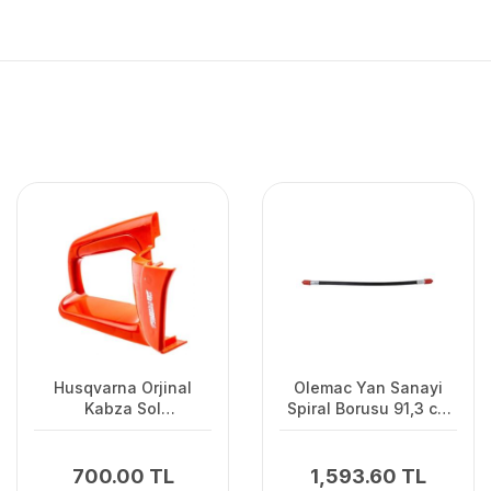
Husqvarna Orjinal
Olemac Yan Sanayi
Kabza Sol
Spiral Borusu 91,3 cm
120II/235/236
Olemac Sparta
700.00 TL
1,593.60 TL