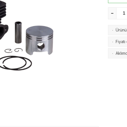
Ürünü 
·
Fiyatı
·
Aklımd
·