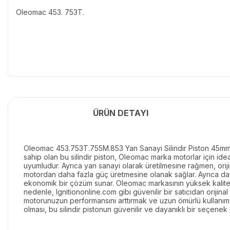
Oleomac 453. 753T.
ÜRÜN DETAYI
Oleomac 453.753T.755M.853 Yan Sanayi Silindir Piston 45mm, Ö
sahip olan bu silindir piston, Oleomac marka motorlar için ide
uyumludur. Ayrıca yan sanayi olarak üretilmesine rağmen, orijin
motordan daha fazla güç üretmesine olanak sağlar. Ayrıca daya
ekonomik bir çözüm sunar. Oleomac markasının yüksek kalite sta
nedenle, Ignitiononline.com gibi güvenilir bir satıcıdan ori
motorunuzun performansını arttırmak ve uzun ömürlü kullanım sa
olması, bu silindir pistonun güvenilir ve dayanıklı bir seçene