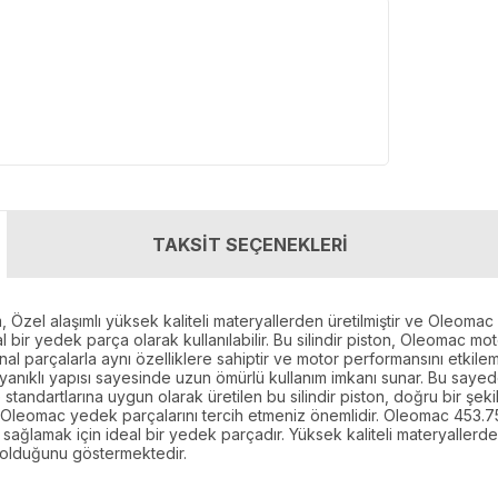
TAKSİT SEÇENEKLERİ
zel alaşımlı yüksek kaliteli materyallerden üretilmiştir ve Oleomac 
al bir yedek parça olarak kullanılabilir. Bu silindir piston, Oleomac 
al parçalarla aynı özelliklere sahiptir ve motor performansını etkilem
nıklı yapısı sayesinde uzun ömürlü kullanım imkanı sunar. Bu sayede s
ndartlarına uygun olarak üretilen bu silindir piston, doğru bir şekild
jinal Oleomac yedek parçalarını tercih etmeniz önemlidir. Oleomac 45
ğlamak için ideal bir yedek parçadır. Yüksek kaliteli materyallerden ü
k olduğunu göstermektedir.