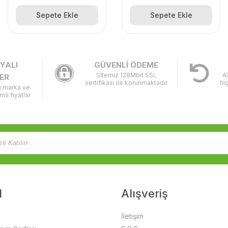
Sepete Ekle
Sepete Ekle
YALI
GÜVENLİ ÖDEME
Sİtemiz 128Mbit SSL
A
ER
sertifikası ile korunmaktadır
hi
lı marka ve
imli fiyatlar
l
Alışveriş
İletişim