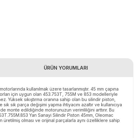
ÜRÜN YORUMLARI
motorlarında kullanılmak üzere tasarlanmıştır. 45 mm çapına
motorları için uygun olan 453.753T, 755M ve 853 modelleriyle
ez. Yüksek sıkıştırma oranına sahip olan bu silindir piston,
ık sık parça değişimi yapma ihtiyacını azaltır ve kullanıcıya
e monte edildiğinde motorunuzun verimliliğini arttırır. Bu
3.753T.755M.853 Yan Sanayi Silindir Piston 45mm, Oleomac
retilmiş olması ve orijinal parçalarla aynı özelliklere sahip