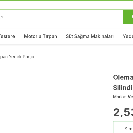
Testere
Motorlu Tırpan
Süt Sağma Makinaları
Yede
ırpan Yedek Parça
Olema
Silin
Marka:
Ve
2,5
Şimd