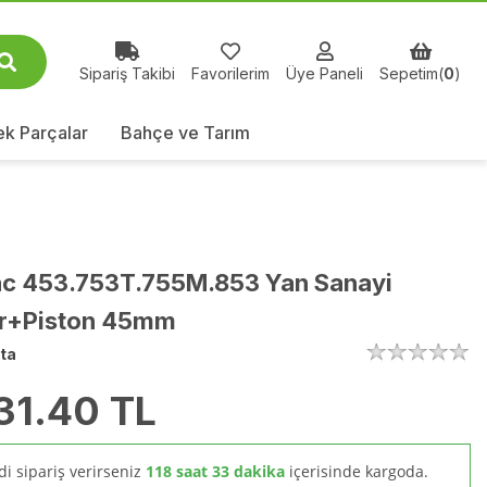
Sipariş Takibi
Favorilerim
Üye Paneli
Sepetim(
0
)
k Parçalar
Bahçe ve Tarım
c 453.753T.755M.853 Yan Sanayi
dir+Piston 45mm
ta
31.40
TL
i sipariş verirseniz
118 saat 33 dakika
içerisinde kargoda.