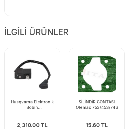
İLGİLİ ÜRÜNLER
Husqvarna Elektronik
SİLİNDİR CONTASI
Bobin
Olemac 753/453/746
125C/125L/125R/128R/128C/128L
2,310.00 TL
15.60 TL