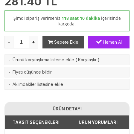
281.40
TL
Şimdi sipariş verirseniz
118 saat 10 dakika
içerisinde
kargoda.
Sepete Ekle
Hemen Al
Ürünü karşılaştırma listeme ekle
(
Karşılaştır
)
·
Fiyatı düşünce bildir
·
Aklımdakiler listesine ekle
·
ÜRÜN DETAYI
TAKSİT SEÇENEKLERİ
ÜRÜN YORUMLARI