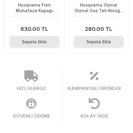
Husqvarna Fren
Husqvarna Orjinal
Muhafaza Kapağı
Orjinal Gaz Teli Körüğü
445/445II/450/2245II
120II/ 235/ 236/ 240E/
2238
630.00 TL
280.00 TL
Sepete Ekle
Sepete Ekle
HIZLI KARGO
KAMPANYALI ÜRÜNLER
GÜVENLİ ÖDEME
KOLAY İADE