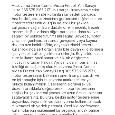
Husqvarna Zincir Germe Vidası Frezeli Yan Sanayi
Husq 365.575.2165.2171, bu parça Husqvarna marka
motor testerelerinde kullanılan bir yedek parçadır.
Ana hedefi, motor zincirinin gerilmesini sağlamaktır ve
motor testeresinin düzgün ve etkili bir şekilde
çalışmasını sağlar. Bu vidadaki önemli incelik, frezeli
tasarımıdır. Bu, vidanın diğer parçalarla daha sıkı ve
sağlam bir şekilde tutunmasını sağlar. Böylece, motor
zincirinin gerilmesi sırasında gevşeme veya kayma
riski en aza indirilir. Vida, dayanıklı zincirli testere
kullanıldığında sert ortamlarda bile dayanıklı olabilmesi
için yüksek kaliteli çelikten üretilmiştir. Böylelikle, uzun
süre kullanım ömrü sunar ve sık sık değiştirme
ihtiyacını ortadan kaldırır. Ayrıca, vidanın paslanmaz
özelliği de sağlamış olur. Husqvarna Zincir Germe
Vidası Frezeli Yan Sanayi Husq 365.575.2165.2171,
motor testeresinin bakımının önemli bir parçasıdır ve
en iyi sonuçlar için Husqvarna marka testereyle
birlikte kullanılmalıdır. Özelliklerini koruyarak ve
düzenli aralıklarla değiştirerek, motor testeresinin
sağlıklı bir şekilde çalışmasını ve uzun ömürlü olmasını
sağlayabilirsiniz. Bu ürün, keskin motor testerelerine
dayanıksız veya eski vidaların yerine kullanılabilecek
mükemmel bir yedek parçadır. Özellikle profesyonel
kullanıcılar için mükemmel bir seçimdir, ancak bahçe
işleri veya ev tamirleri için de harika bir seçimdir.