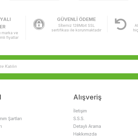
YALI
GÜVENLİ ÖDEME
Sİtemiz 128Mbit SSL
A
ER
sertifikası ile korunmaktadır
hi
lı marka ve
imli fiyatlar
l
Alışveriş
İletişim
anım Şartları
S.S.S.
ı
Detaylı Arama
Hakkımızda