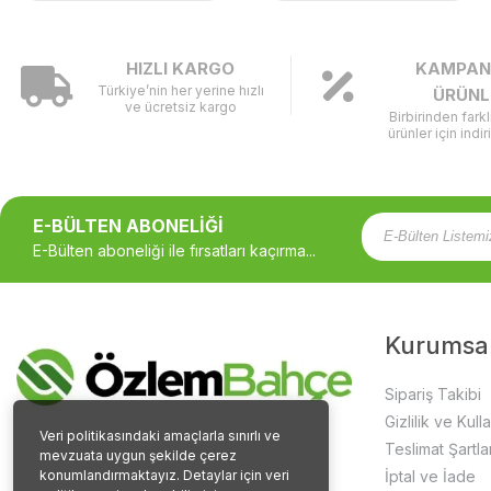
HIZLI KARGO
KAMPAN
Türkiye’nin her yerine hızlı
ÜRÜNL
ve ücretsiz kargo
Birbirinden fark
ürünler için indir
E-BÜLTEN ABONELİĞİ
E-Bülten aboneliği ile fırsatları kaçırma...
Kurumsa
Sipariş Takibi
Gizlilik ve Kull
Veri politikasındaki amaçlarla sınırlı ve
Teslimat Şartlar
mevzuata uygun şekilde çerez
konumlandırmaktayız. Detaylar için veri
İptal ve İade