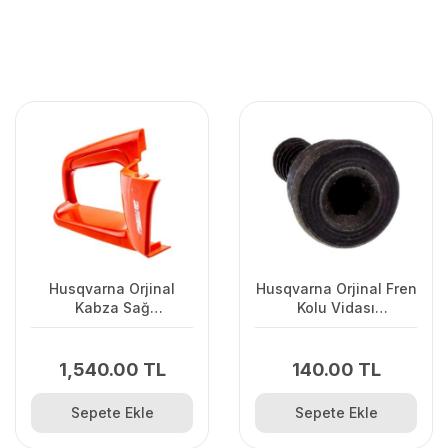
Husqvarna Orjinal
Husqvarna Orjinal Fren
Kabza Sağ
Kolu Vidası
120II/235/2362Uyumlu
135/440/445/450/345/346/
1,540.00 TL
140.00 TL
Sepete Ekle
Sepete Ekle