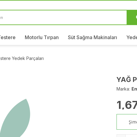
Testere
Motorlu Tırpan
Süt Sağma Makinaları
Yede
stere Yedek Parçaları
YAĞ P
Marka:
E
1,6
Şimd