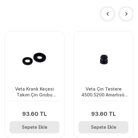
Veta Krank Keçesi
Veta Çin Testere
Takım Çin Grubu
4500.5200 Amartisör
350/359/535İXP
4500.5200 Motorlu
Uzun
Testere
93.60 TL
93.60 TL
Sepete Ekle
Sepete Ekle