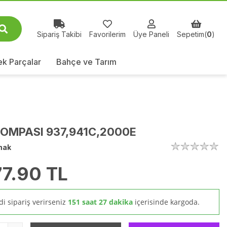
Sipariş Takibi
Favorilerim
Üye Paneli
Sepetim(
0
)
k Parçalar
Bahçe ve Tarım
OMPASI 937,941C,2000E
mak
77.90
TL
i sipariş verirseniz
151 saat 27 dakika
içerisinde kargoda.