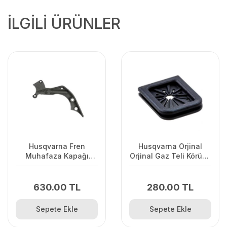
İLGİLİ ÜRÜNLER
Husqvarna Fren
Husqvarna Orjinal
Muhafaza Kapağı
Orjinal Gaz Teli Körüğü
445/445II/450/2245II
120II/ 235/ 236/ 240E/
2238
630.00 TL
280.00 TL
Sepete Ekle
Sepete Ekle