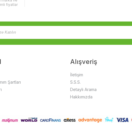
lı marka ve
imli fiyatlar
l
Alışveriş
İletişim
anım Şartları
S.S.S.
ı
Detaylı Arama
Hakkımızda