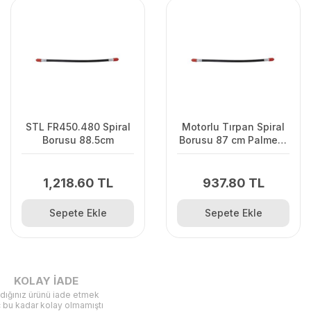
STL FR450.480 Spiral
Motorlu Tırpan Spiral
Borusu 88.5cm
Borusu 87 cm Palmera
Pro, Alpina Süper Max
1,218.60 TL
937.80 TL
Sepete Ekle
Sepete Ekle
KOLAY İADE
ldığınız ürünü iade etmek
ç bu kadar kolay olmamıştı