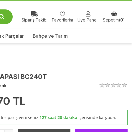
Sipariş Takibi
Favorilerim
Üye Paneli
Sepetim(
0
)
k Parçalar
Bahçe ve Tarım
APASI BC240T
mak
70
TL
i sipariş verirseniz
127 saat 20 dakika
içerisinde kargoda.