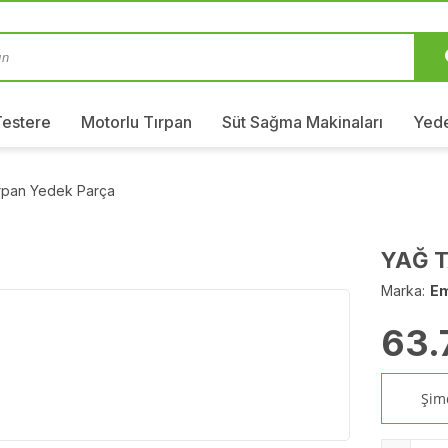
Testere
Motorlu Tırpan
Süt Sağma Makinaları
Yede
ırpan Yedek Parça
YAĞ T
Marka:
E
63.
Şimd