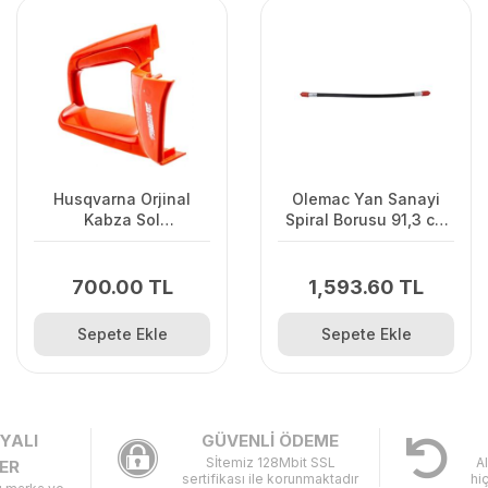
Husqvarna Orjinal
Olemac Yan Sanayi
Kabza Sol
Spiral Borusu 91,3 cm
120II/235/236
Olemac Sparta
700.00 TL
1,593.60 TL
Sepete Ekle
Sepete Ekle
YALI
GÜVENLİ ÖDEME
Sİtemiz 128Mbit SSL
A
ER
sertifikası ile korunmaktadır
hi