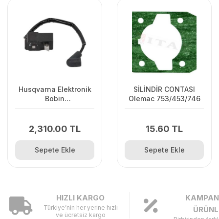
Husqvarna Elektronik
SİLİNDİR CONTASI
Bobin
Olemac 753/453/746
125C/125L/125R/128R/128C/128L
2,310.00 TL
15.60 TL
Sepete Ekle
Sepete Ekle
HIZLI KARGO
KAMPAN
Türkiye’nin her yerine hızlı
ÜRÜNL
ve ücretsiz kargo