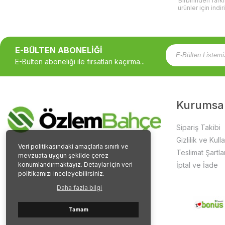
Birbirinden fark
ürünler için indir
E-BÜLTEN ABONELİĞİ
E-Bülten aboneliği ile fırsatları kaçırma...
Kurumsa
Sipariş Takibi
Gizlilik ve Kull
Veri politikasındaki amaçlarla sınırlı ve
Teslimat Şartlar
mevzuata uygun şekilde çerez
konumlandırmaktayız. Detaylar için veri
İptal ve İade
politikamızı inceleyebilirsiniz.
Daha fazla bilgi
Tamam