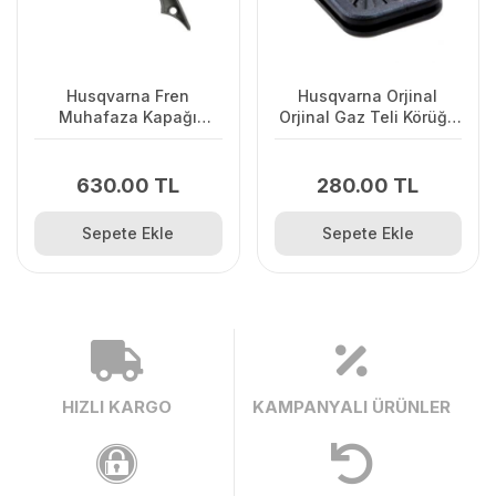
Husqvarna Fren
Husqvarna Orjinal
Muhafaza Kapağı
Orjinal Gaz Teli Körüğü
445/445II/450/2245II
120II/ 235/ 236/ 240E/
2238
630.00 TL
280.00 TL
Sepete Ekle
Sepete Ekle
HIZLI KARGO
KAMPANYALI ÜRÜNLER