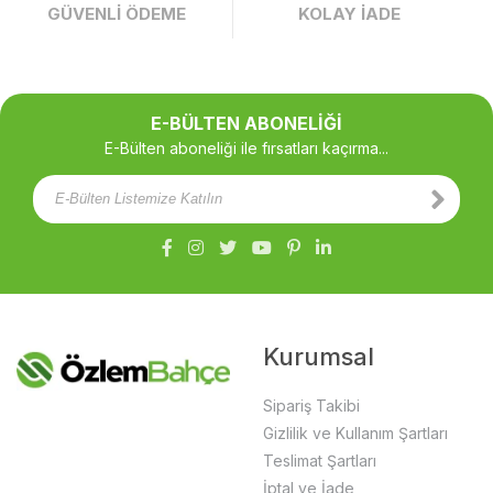
GÜVENLİ ÖDEME
KOLAY İADE
E-BÜLTEN ABONELİĞİ
E-Bülten aboneliği ile fırsatları kaçırma...
Kurumsal
Sipariş Takibi
Gizlilik ve Kullanım Şartları
Teslimat Şartları
İptal ve İade