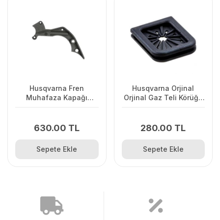
Husqvarna Fren
Husqvarna Orjinal
Muhafaza Kapağı
Orjinal Gaz Teli Körüğü
445/445II/450/2245II
120II/ 235/ 236/ 240E/
2238
630.00 TL
280.00 TL
Sepete Ekle
Sepete Ekle