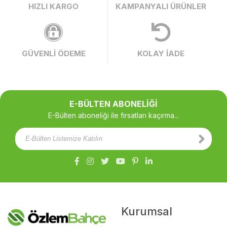
HIZLI KARGO
KAMPANYALI ÜRÜNLER
GÜVENLİ ÖDEME
KOLAY İADE
E-BÜLTEN ABONELİĞİ
E-Bülten aboneliği ile fırsatları kaçırma...
Kurumsal