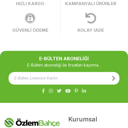
HIZLI KARGO
KAMPANYALI ÜRÜNLER
GÜVENLİ ÖDEME
KOLAY İADE
E-BÜLTEN ABONELİĞİ
E-Bülten aboneliği ile fırsatları kaçırma...
Kurumsal