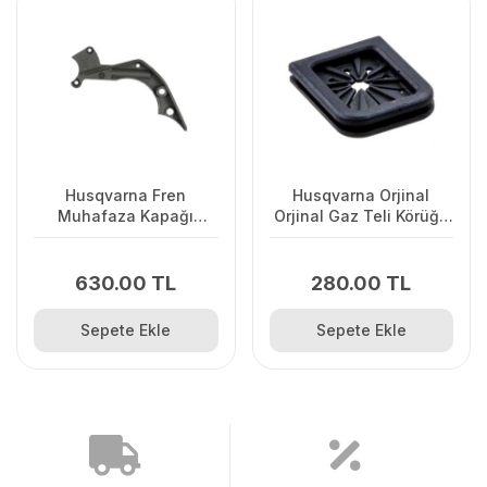
Husqvarna Fren
Husqvarna Orjinal
Muhafaza Kapağı
Orjinal Gaz Teli Körüğü
445/445II/450/2245II
120II/ 235/ 236/ 240E/
2238
630.00 TL
280.00 TL
Sepete Ekle
Sepete Ekle