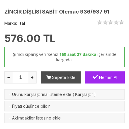
ZİNCİR DİŞLİSİ SABİT Olemac 936/937 91
Marka:
İtal
576.00
TL
Şimdi sipariş verirseniz
169 saat 27 dakika
içerisinde
kargoda.
Sepete Ekle
Hemen Al
Ürünü karşılaştırma listeme ekle
(
Karşılaştır
)
·
Fiyatı düşünce bildir
·
Aklımdakiler listesine ekle
·