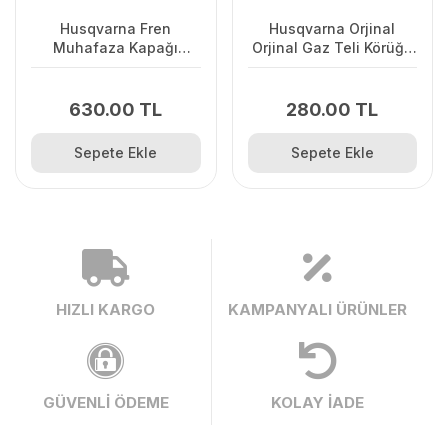
Husqvarna Fren
Husqvarna Orjinal
Muhafaza Kapağı
Orjinal Gaz Teli Körüğü
445/445II/450/2245II
120II/ 235/ 236/ 240E/
2238
630.00 TL
280.00 TL
Sepete Ekle
Sepete Ekle
HIZLI KARGO
KAMPANYALI ÜRÜNLER
GÜVENLİ ÖDEME
KOLAY İADE