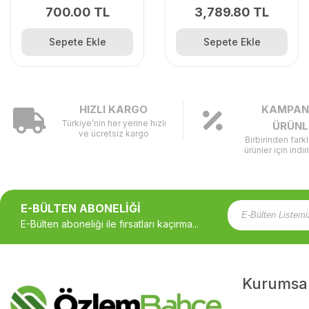
700.00 TL
3,789.80 TL
Sepete Ekle
Sepete Ekle
HIZLI KARGO
KAMPAN
Türkiye’nin her yerine hızlı
ÜRÜNL
ve ücretsiz kargo
Birbirinden fark
ürünler için indir
E-BÜLTEN ABONELİĞİ
E-Bülten aboneliği ile fırsatları kaçırma...
Kurumsa