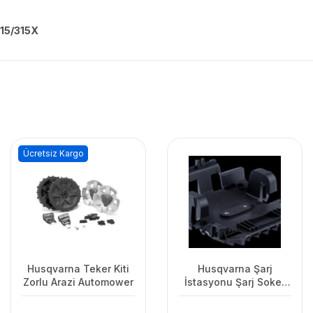
315/315X
Ücretsiz Kargo
Husqvarna Teker Kiti
Husqvarna Şarj
Zorlu Arazi Automower
İstasyonu Şarj Soket
Kapağı