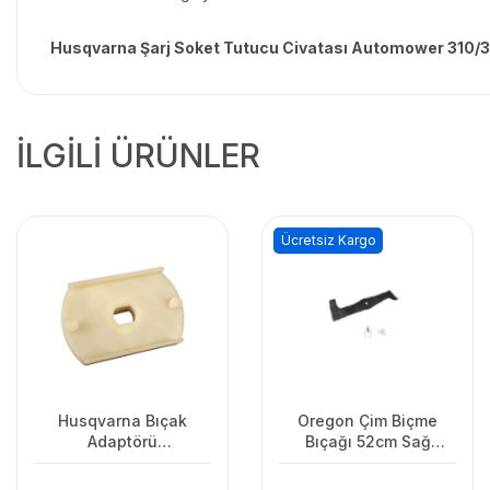
Husqvarna Şarj Soket Tutucu Civatası Automower 310/
İLGİLİ ÜRÜNLER
Ücretsiz Kargo
Husqvarna Bıçak
Oregon Çim Biçme
Adaptörü
Bıçağı 52cm Sağ
LC141C/LC141Lİ
Vıkıng.Stınga.Ags