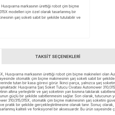
 Husqvarna markasının ürettiği robot çim biçme
X modelleri için özel olarak tasarlanmış bir
sinin şarj soketi sabit bir şekilde tutulabilir ve
TAKSİT SEÇENEKLERİ
5X, Husqvarna markasının ürettiği robot çim biçme makineleri olan
sayesinde otomatik çim biçme makinesinin şarj soketi sabit bir şekilde
 yerinde tutan bir kasa görevi görür. İkinci parça, yalnızca şarj soke
oluşmaktadır. Husqvarna Şarj Soket Tutucu Civatası Automower 310/31
nin altına yerleştirilir ve şarj soketinin yan kısmına takılarak sabitlenir
tucunun güçlü bir şekilde sabitlenmesini sağlar. Son olarak, tutucunun y
er 310/315/315X, otomatik çim biçme makinesinin şarj soketini güven
 ve pratik bir şekilde gerçekleştirilmesine olanak tanır. Sonuç olar
sarlanmış kaliteli ve fonksiyonel bir aksesuardır. Bu ürün sayesinde