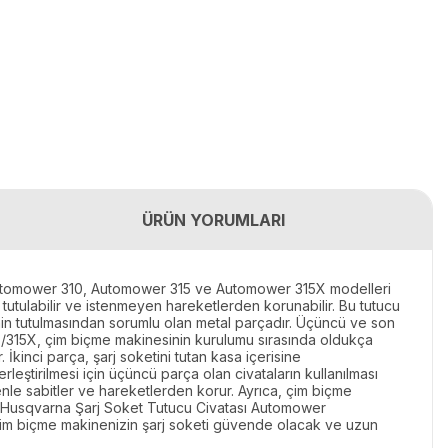
ÜRÜN YORUMLARI
 Automower 310, Automower 315 ve Automower 315X modelleri
 tutulabilir ve istenmeyen hareketlerden korunabilir. Bu tutucu
tinin tutulmasından sorumlu olan metal parçadır. Üçüncü ve son
5/315X, çim biçme makinesinin kurulumu sırasında oldukça
. İkinci parça, şarj soketini tutan kasa içerisine
erleştirilmesi için üçüncü parça olan civataların kullanılması
le sabitler ve hareketlerden korur. Ayrıca, çim biçme
ak, Husqvarna Şarj Soket Tutucu Civatası Automower
 çim biçme makinenizin şarj soketi güvende olacak ve uzun