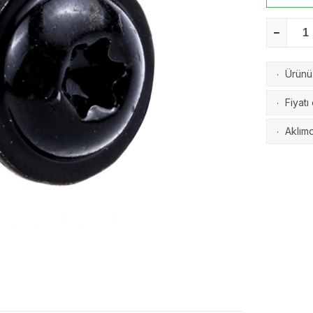
Ürünü 
·
Fiyatı
·
Aklımd
·