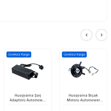
Ücretsiz Kargo
Ücretsiz Kargo
Husqvarna Şarj
Husqvarna Bıçak
Adaptörü Automower
Motoru Automower
7.0Ah 450X/435XAWD
430X/450/450X