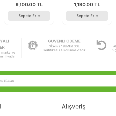
9,100.00 TL
1,190.00 TL
Sepete Ekle
Sepete Ekle
YALI
GÜVENLİ ÖDEME
Sİtemiz 128Mbit SSL
A
ER
sertifikası ile korunmaktadır
hi
lı marka ve
imli fiyatlar
l
Alışveriş