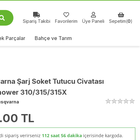
Sipariş Takibi
Favorilerim
Üye Paneli
Sepetim(
0
)
k Parçalar
Bahçe ve Tarım
rna Şarj Soket Tutucu Civatası
ower 310/315/315X
sqvarna
.00
TL
i sipariş verirseniz
112 saat 56 dakika
içerisinde kargoda.