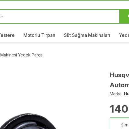
Testere
Motorlu Tırpan
Süt Sağma Makinaları
Yede
 Makinesi Yedek Parça
Husqva
Autom
Marka:
Hu
140
Şimd