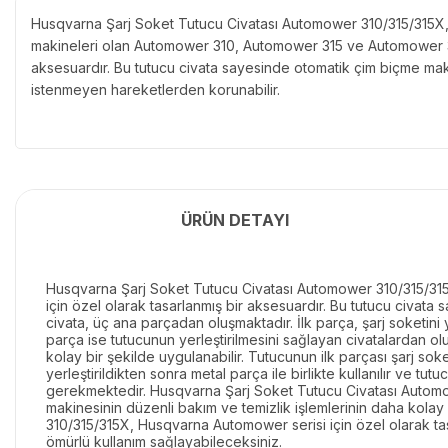
Husqvarna Şarj Soket Tutucu Civatası Automower 310/315/315X,
makineleri olan Automower 310, Automower 315 ve Automower 315
aksesuardır. Bu tutucu civata sayesinde otomatik çim biçme makine
istenmeyen hareketlerden korunabilir.
ÜRÜN DETAYI
Husqvarna Şarj Soket Tutucu Civatası Automower 310/315/31
için özel olarak tasarlanmış bir aksesuardır. Bu tutucu civata 
civata, üç ana parçadan oluşmaktadır. İlk parça, şarj soketini
parça ise tutucunun yerleştirilmesini sağlayan civatalardan 
kolay bir şekilde uygulanabilir. Tutucunun ilk parçası şarj soketi
yerleştirildikten sonra metal parça ile birlikte kullanılır ve tu
gerekmektedir. Husqvarna Şarj Soket Tutucu Civatası Automow
makinesinin düzenli bakım ve temizlik işlemlerinin daha kolay
310/315/315X, Husqvarna Automower serisi için özel olarak ta
ömürlü kullanım sağlayabileceksiniz.