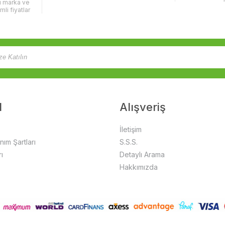
lı marka ve
imli fiyatlar
l
Alışveriş
İletişim
anım Şartları
S.S.S.
ı
Detaylı Arama
Hakkımızda