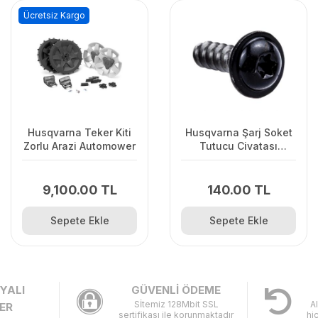
Ücretsiz Kargo
Husqvarna Teker Kiti
Husqvarna Şarj Soket
Zorlu Arazi Automower
Tutucu Civatası
Automower
310/315/315X
9,100.00 TL
140.00 TL
Sepete Ekle
Sepete Ekle
YALI
GÜVENLİ ÖDEME
Sİtemiz 128Mbit SSL
A
ER
sertifikası ile korunmaktadır
hi