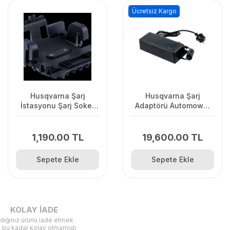
Ücretsiz Kargo
Husqvarna Şarj
Husqvarna Şarj
İstasyonu Şarj Soket
Adaptörü Automower
Kapağı
7.0Ah 450X/435XAWD
1,190.00 TL
19,600.00 TL
Sepete Ekle
Sepete Ekle
KOLAY İADE
ldığınız ürünü iade etmek
ç bu kadar kolay olmamıştı