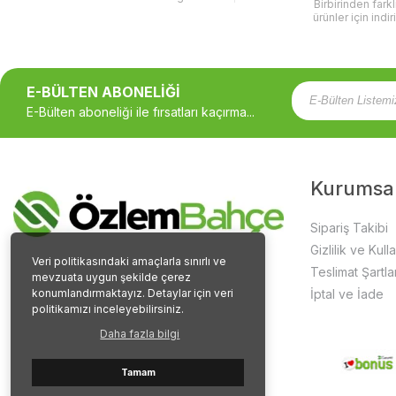
Birbirinden fark
ürünler için indir
E-BÜLTEN ABONELİĞİ
E-Bülten aboneliği ile fırsatları kaçırma...
Kurumsa
Sipariş Takibi
Gizlilik ve Kull
Veri politikasındaki amaçlarla sınırlı ve
Teslimat Şartlar
mevzuata uygun şekilde çerez
konumlandırmaktayız. Detaylar için veri
İptal ve İade
politikamızı inceleyebilirsiniz.
Daha fazla bilgi
Tamam