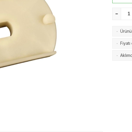
Ürünü 
·
Fiyatı
·
Aklımd
·