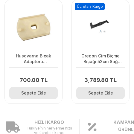
Ücretsiz Kargo
Husqvarna Bıçak
Oregon Çim Biçme
Adaptörü
Bıçağı 52cm Sağ
LC141C/LC141Lİ
Vıkıng.Stınga.Ags
700.00 TL
3,789.80 TL
Sepete Ekle
Sepete Ekle
HIZLI KARGO
KAMPAN
Türkiye’nin her yerine hızlı
ÜRÜNL
ve ücretsiz kargo