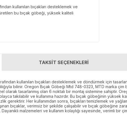
ından kullanılan bıçakları desteklemek ve
üretilen bu bıçak göbeği, yüksek kaliteli
TAKSİT SEÇENEKLERİ
ından kullanılan bıçakları desteklemek ve döndürmek için tasarlanmı
klılığıyla bilinir. Oregon Bıçak Göbeği Mtd 748-0323, MTD marka çim
özel olarak tasarlanmış olan 6 noktalı bir montaj sistemine sahiptir.
layca takılabilir ve kullanıma hazırdır. Bu bıçak göbeğinin yüksek ka
izlik gerektirir. Her kullanımdan sonra, bıçakları temizlemek ve yağl
Aşınan bıçaklar, verimsiz bir şekilde çalışabilir ve bıçak göbeğine 
r. Dayanıklı malzemeleri ve kullanım kolaylığı sayesinde, verimli bi