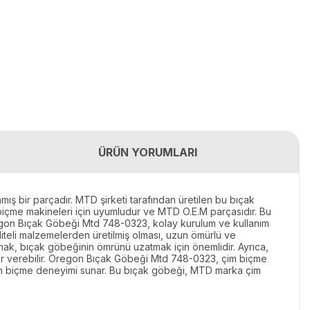
ÜRÜN YORUMLARI
ş bir parçadır. MTD şirketi tarafından üretilen bu bıçak
 biçme makineleri için uyumludur ve MTD O.E.M parçasıdır. Bu
 Oregon Bıçak Göbeği Mtd 748-0323, kolay kurulum ve kullanım
liteli malzemelerden üretilmiş olması, uzun ömürlü ve
amak, bıçak göbeğinin ömrünü uzatmak için önemlidir. Ayrıca,
zarar verebilir. Oregon Bıçak Göbeği Mtd 748-0323, çim biçme
r çim biçme deneyimi sunar. Bu bıçak göbeği, MTD marka çim