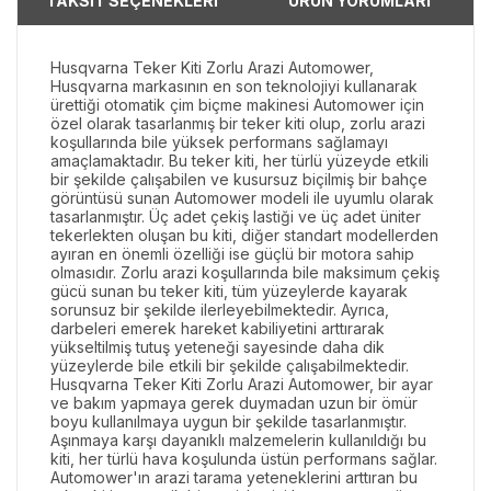
TAKSİT SEÇENEKLERİ
ÜRÜN YORUMLARI
Husqvarna Teker Kiti Zorlu Arazi Automower,
Husqvarna markasının en son teknolojiyi kullanarak
ürettiği otomatik çim biçme makinesi Automower için
özel olarak tasarlanmış bir teker kiti olup, zorlu arazi
koşullarında bile yüksek performans sağlamayı
amaçlamaktadır. Bu teker kiti, her türlü yüzeyde etkili
bir şekilde çalışabilen ve kusursuz biçilmiş bir bahçe
görüntüsü sunan Automower modeli ile uyumlu olarak
tasarlanmıştır. Üç adet çekiş lastiği ve üç adet üniter
tekerlekten oluşan bu kiti, diğer standart modellerden
ayıran en önemli özelliği ise güçlü bir motora sahip
olmasıdır. Zorlu arazi koşullarında bile maksimum çekiş
gücü sunan bu teker kiti, tüm yüzeylerde kayarak
sorunsuz bir şekilde ilerleyebilmektedir. Ayrıca,
darbeleri emerek hareket kabiliyetini arttırarak
yükseltilmiş tutuş yeteneği sayesinde daha dik
yüzeylerde bile etkili bir şekilde çalışabilmektedir.
Husqvarna Teker Kiti Zorlu Arazi Automower, bir ayar
ve bakım yapmaya gerek duymadan uzun bir ömür
boyu kullanılmaya uygun bir şekilde tasarlanmıştır.
Aşınmaya karşı dayanıklı malzemelerin kullanıldığı bu
kiti, her türlü hava koşulunda üstün performans sağlar.
Automower'ın arazi tarama yeteneklerini arttıran bu