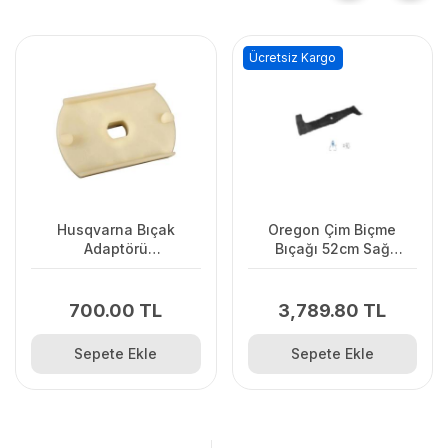
Ücretsiz Kargo
Husqvarna Bıçak
Oregon Çim Biçme
Adaptörü
Bıçağı 52cm Sağ
LC141C/LC141Lİ
Vıkıng.Stınga.Ags
700.00 TL
3,789.80 TL
Sepete Ekle
Sepete Ekle