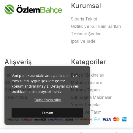
Kurumsal
Sipariş Takibi
Gizlilik ve Kullanım Şartları
Teslimat Şartları
İptal ve İade
Alışveriş
Kategoriler
İletişim
Bahçe Makinaları
Veri politikasındaki amaçlarla sınırlı ve
mevzuata uygun şekilde çerez
S.S.S.
Motorlu Testere
konumlandırmaktayız. Detaylar için veri
Detaylı Arama
Motorlu Tırpan
politikamızı inceleyebilirsiniz.
Hakkımızda
Süt Sağma Makinaları
Daha fazla bilgi
Yedek Parçalar
Bahçe ve Tarım
Tamam