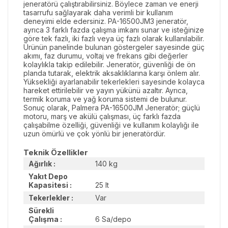
jeneratörü çalıştırabilirsiniz. Böylece zaman ve enerji
tasarrufu sağlayarak daha verimli bir kullanım
deneyimi elde edersiniz. PA-16500JM3 jeneratör,
ayrıca 3 farklı fazda çalışma imkanı sunar ve isteğinize
göre tek fazlı, iki fazlı veya üç fazlı olarak kullanılabilir.
Ürünün panelinde bulunan göstergeler sayesinde güç
akımı, faz durumu, voltaj ve frekans gibi değerler
kolaylıkla takip edilebilir. Jeneratör, güvenliği de ön
planda tutarak, elektrik aksaklıklarına karşı önlem alır.
Yüksekliği ayarlanabilir tekerlekleri sayesinde kolayca
hareket ettirilebilir ve yayın yükünü azaltır. Ayrıca,
termik koruma ve yağ koruma sistemi de bulunur.
Sonuç olarak, Palmera PA-16500JM Jeneratör; güçlü
motoru, marş ve akülü çalışması, üç farklı fazda
çalışabilme özelliği, güvenliği ve kullanım kolaylığı ile
uzun ömürlü ve çok yönlü bir jeneratördür.
Teknik Özellikler
Ağırlık :
140 kg
Yakıt Depo
Kapasitesi :
25 lt
Tekerlekler :
Var
Sürekli
Çalışma :
6 Sa/depo