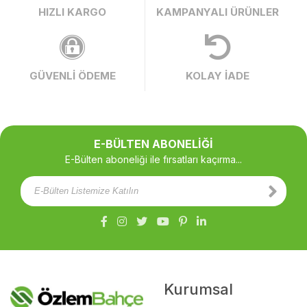
HIZLI KARGO
KAMPANYALI ÜRÜNLER
GÜVENLİ ÖDEME
KOLAY İADE
E-BÜLTEN ABONELİĞİ
E-Bülten aboneliği ile fırsatları kaçırma...
Kurumsal