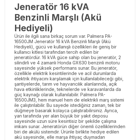
Jeneratör 16 kVA
Benzinli Marşlı (Akü
Hediyeli)
Ürün ile ilgili sana birkaç sorum var. Palmera PA-
16500JM Jeneratör 16 kVA Benzinli Marşlı (Akü
Hediyeli), gücü ve kullanışlı özellikleri ile geniş bir
kullanıcı kitlesi tarafından tercih edilen bir
jeneratördür. 16 kVA güce sahip olan bu jeneratör, 2
silindirli ve 4 zamanlı Honda GX630 benzinli motoru
sayesinde yüksek performans sunar. Bu jeneratör,
özellikle elektrik kesintilerinde ve acil durumlarda
elektrik ihtiyacını karşılamak için kullanılabileceği gibi,
şantiyelerde, tarım ve hayvancılık alanlarında, açık
hava etkinliklerinde, teknelerde ve karavanlarda da
güç kaynağı olarak kullanılabilir. Palmera PA-
16500JM3, hem manuel hem de elektrikli marş sistemi
ile çalıştırılabilir. Bu sayede istediğiniz zaman, tek bir
düğmeye basarak kolayca çalıştırabilirsiniz. Ayrıca,
yan tarafında yer alan büyük bir yakıt deposu
sayesinde uzun süre kesintisiz bir şekilde çalışma
imkanı sunar. Jeneratörün diğer önemli özelliklerinden
biri de akülü sistemdir. Ürünle birlikte hediye edilen
akü sayesinde, elle marşa ihtiyaç duymadan