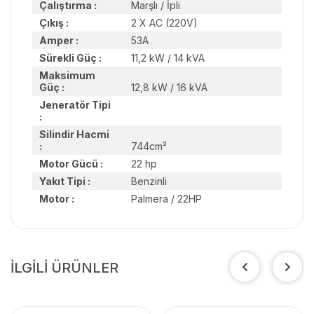
Çalıştırma :
Marşlı / İpli
Çıkış :
2 X AC (220V)
Amper :
53A
Sürekli Güç :
11,2 kW / 14 kVA
Maksimum
Güç :
12,8 kW / 16 kVA
Jeneratör Tipi
:
Silindir Hacmi
:
744cm³
Motor Gücü :
22 hp
Yakıt Tipi :
Benzinli
Motor :
Palmera / 22HP
İLGİLİ ÜRÜNLER