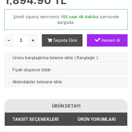
1,894.90
TL
Şimdi sipariş verirseniz
105 saat 48 dakika
içerisinde
kargoda.
Sepete Ekle
Hemen Al
Ürünü karşılaştırma listeme ekle
(
Karşılaştır
)
·
Fiyatı düşünce bildir
·
Aklımdakiler listesine ekle
·
ÜRÜN DETAYI
TAKSİT SEÇENEKLERİ
ÜRÜN YORUMLARI