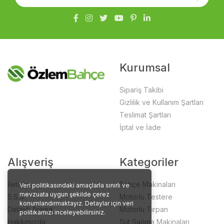
Kurumsal
Sipariş Takibi
Gizlilik ve Kullanım Şartları
Teslimat Şartları
İptal ve İade
Alışveriş
Kategoriler
İletişim
Bahçe Makinaları
Veri politikasındaki amaçlarla sınırlı ve
mevzuata uygun şekilde çerez
S.S.S.
Motorlu Testere
konumlandırmaktayız. Detaylar için veri
Detaylı Arama
Motorlu Tırpan
politikamızı inceleyebilirsiniz.
Hakkımızda
Süt Sağma Makinaları