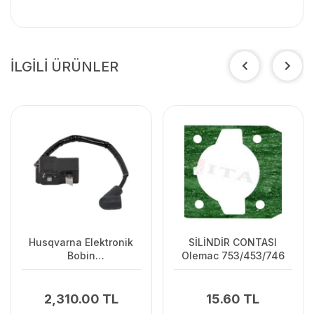
İLGİLİ ÜRÜNLER
Husqvarna Elektronik
SİLİNDİR CONTASI
Bobin
Olemac 753/453/746
125C/125L/125R/128R/128C/128L
2,310.00 TL
15.60 TL