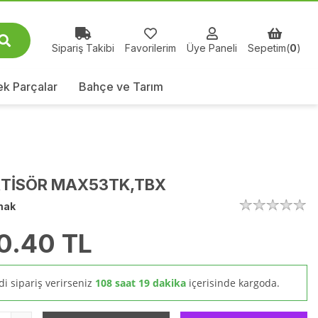
Sipariş Takibi
Favorilerim
Üye Paneli
Sepetim(
0
)
k Parçalar
Bahçe ve Tarım
TİSÖR MAX53TK,TBX
mak
70.40
TL
i sipariş verirseniz
108 saat 19 dakika
içerisinde kargoda.