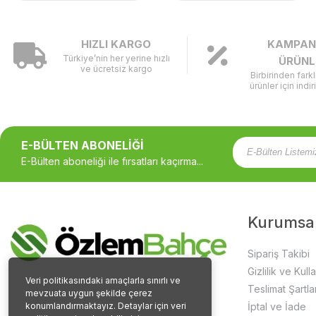
HIZLI KARGO
KAMPAN
Türkiye’nin her yerine hızlı
ÜRÜNL
ve ücretsiz kargo
Birbirinden fark
ürünler için indir
E-BÜLTEN ABONELİĞİ
E-Bülten aboneliği ile fırsatları kaçırma...
Kurumsa
Sipariş Takibi
Gizlilik ve Kull
Veri politikasındaki amaçlarla sınırlı ve
Teslimat Şartlar
mevzuata uygun şekilde çerez
konumlandırmaktayız. Detaylar için veri
İptal ve İade