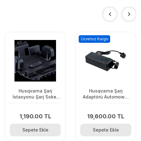
Ücretsiz Kargo
Husqvarna Şarj
Husqvarna Şarj
İstasyonu Şarj Soket
Adaptörü Automower
Kapağı
7.0Ah 450X/435XAWD
1,190.00 TL
19,600.00 TL
Sepete Ekle
Sepete Ekle