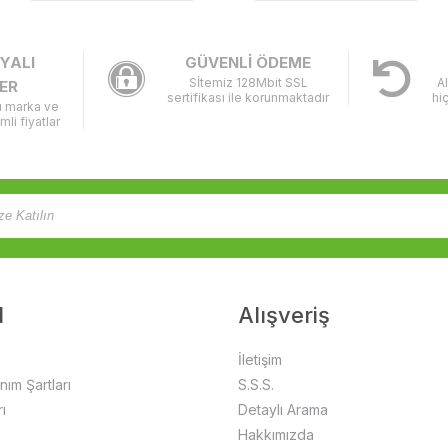
YALI
GÜVENLİ ÖDEME
Sİtemiz 128Mbit SSL
A
ER
sertifikası ile korunmaktadır
hi
lı marka ve
imli fiyatlar
l
Alışveriş
İletişim
anım Şartları
S.S.S.
ı
Detaylı Arama
Hakkımızda