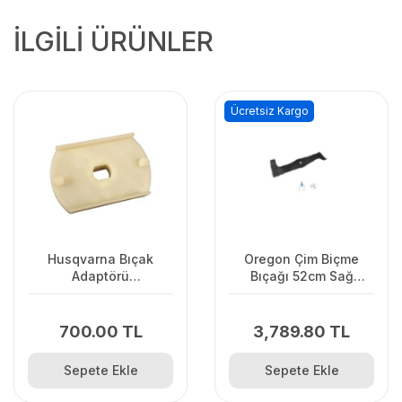
İLGİLİ ÜRÜNLER
Ücretsiz Kargo
Husqvarna Bıçak
Oregon Çim Biçme
Adaptörü
Bıçağı 52cm Sağ
LC141C/LC141Lİ
Vıkıng.Stınga.Ags
700.00 TL
3,789.80 TL
Sepete Ekle
Sepete Ekle