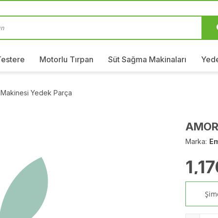
Testere
Motorlu Tırpan
Süt Sağma Makinaları
Yede
 Makinesi Yedek Parça
AMOR
Marka:
E
1,1
Şimd