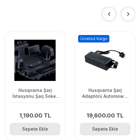
Ücretsiz Kargo
Husqvarna Şarj
Husqvarna Şarj
İstasyonu Şarj Soket
Adaptörü Automower
Kapağı
7.0Ah 450X/435XAWD
1,190.00 TL
19,600.00 TL
Sepete Ekle
Sepete Ekle