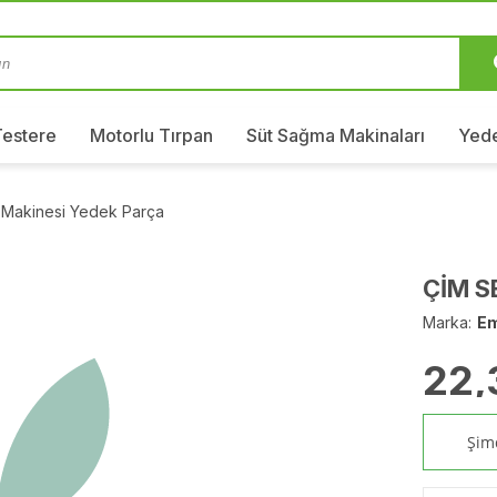
Testere
Motorlu Tırpan
Süt Sağma Makinaları
Yede
 Makinesi Yedek Parça
ÇİM S
Marka:
E
22,
Şimd