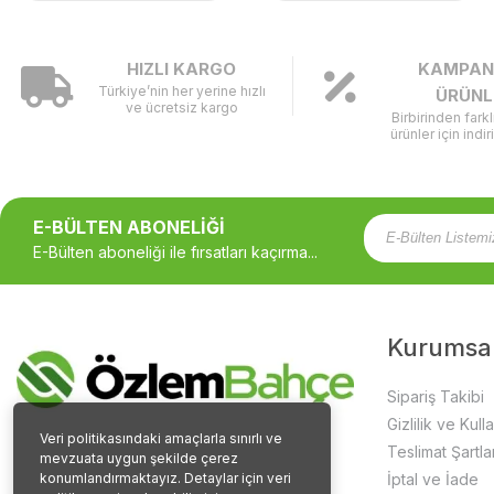
HIZLI KARGO
KAMPAN
Türkiye’nin her yerine hızlı
ÜRÜNL
ve ücretsiz kargo
Birbirinden fark
ürünler için indir
E-BÜLTEN ABONELİĞİ
E-Bülten aboneliği ile fırsatları kaçırma...
Kurumsa
Sipariş Takibi
Gizlilik ve Kull
Veri politikasındaki amaçlarla sınırlı ve
Teslimat Şartlar
mevzuata uygun şekilde çerez
konumlandırmaktayız. Detaylar için veri
İptal ve İade