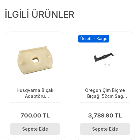
İLGİLİ ÜRÜNLER
Ücretsiz Kargo
Husqvarna Bıçak
Oregon Çim Biçme
Adaptörü
Bıçağı 52cm Sağ
LC141C/LC141Lİ
Vıkıng.Stınga.Ags
700.00 TL
3,789.80 TL
Sepete Ekle
Sepete Ekle