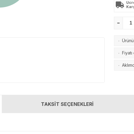
Ücr
Kar
Ürünü 
·
Fiyatı
·
Aklımd
·
TAKSİT SEÇENEKLERİ