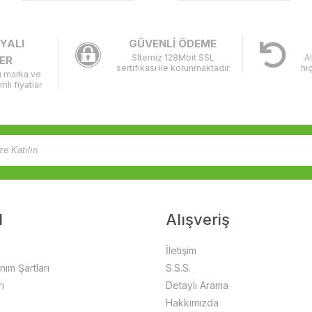
YALI
GÜVENLİ ÖDEME
Sİtemiz 128Mbit SSL
A
ER
sertifikası ile korunmaktadır
hi
lı marka ve
imli fiyatlar
l
Alışveriş
İletişim
anım Şartları
S.S.S.
ı
Detaylı Arama
Hakkımızda