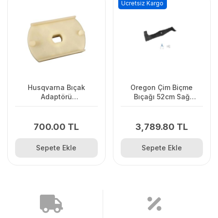
Ücretsiz Kargo
Husqvarna Bıçak
Oregon Çim Biçme
Adaptörü
Bıçağı 52cm Sağ
LC141C/LC141Lİ
Vıkıng.Stınga.Ags
700.00 TL
3,789.80 TL
Sepete Ekle
Sepete Ekle