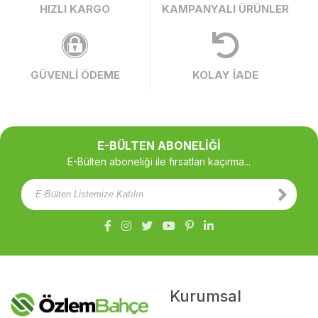
HIZLI KARGO
KAMPANYALI ÜRÜNLER
GÜVENLİ ÖDEME
KOLAY İADE
E-BÜLTEN ABONELİĞİ
E-Bülten aboneliği ile fırsatları kaçırma...
Kurumsal