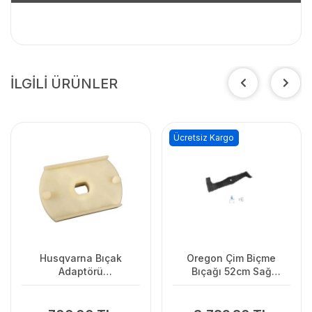
İLGİLİ ÜRÜNLER
Ücretsiz Kargo
Husqvarna Bıçak
Oregon Çim Biçme
Adaptörü
Bıçağı 52cm Sağ
LC141C/LC141Lİ
Vıkıng.Stınga.Ags