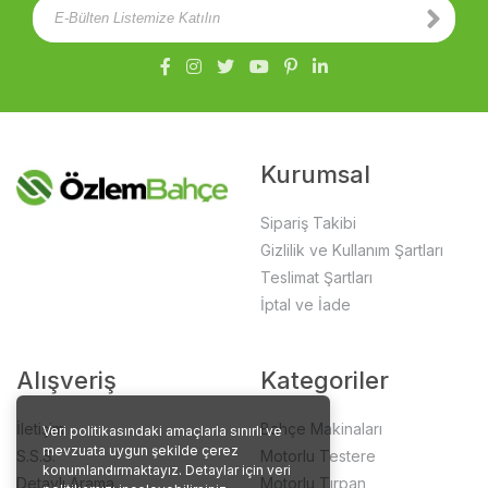
Kurumsal
Sipariş Takibi
Gizlilik ve Kullanım Şartları
Teslimat Şartları
İptal ve İade
Alışveriş
Kategoriler
İletişim
Bahçe Makinaları
Veri politikasındaki amaçlarla sınırlı ve
mevzuata uygun şekilde çerez
S.S.S.
Motorlu Testere
konumlandırmaktayız. Detaylar için veri
Detaylı Arama
Motorlu Tırpan