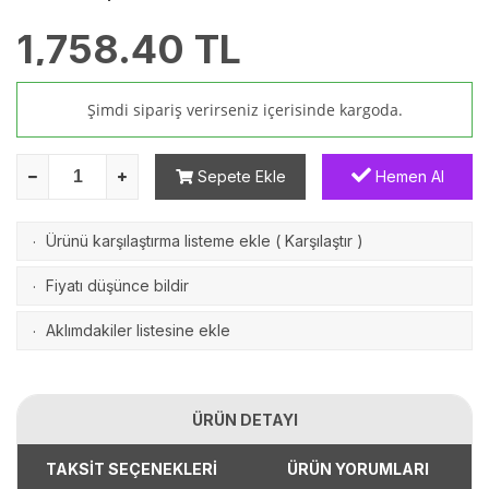
1,758.40
TL
Şimdi sipariş verirseniz
içerisinde kargoda.
Sepete Ekle
Hemen Al
Ürünü karşılaştırma listeme ekle
(
Karşılaştır
)
·
Fiyatı düşünce bildir
·
Aklımdakiler listesine ekle
·
ÜRÜN DETAYI
TAKSİT SEÇENEKLERİ
ÜRÜN YORUMLARI