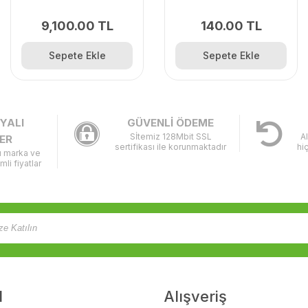
310/315/315X
9,100.00 TL
140.00 TL
Sepete Ekle
Sepete Ekle
YALI
GÜVENLİ ÖDEME
Sİtemiz 128Mbit SSL
A
ER
sertifikası ile korunmaktadır
hi
lı marka ve
imli fiyatlar
l
Alışveriş