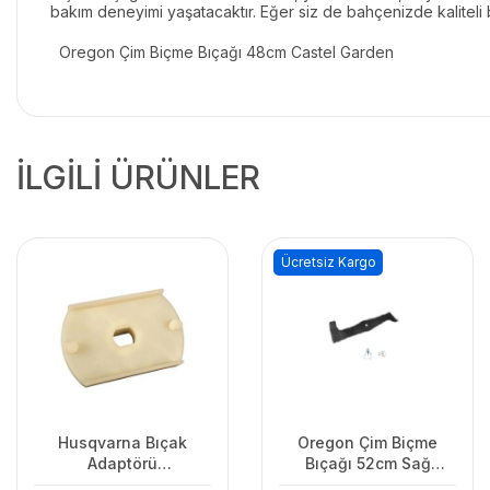
bakım deneyimi yaşatacaktır. Eğer siz de bahçenizde kalitel
Oregon Çim Biçme Bıçağı 48cm Castel Garden
İLGİLİ ÜRÜNLER
Ücretsiz Kargo
Husqvarna Bıçak
Oregon Çim Biçme
Adaptörü
Bıçağı 52cm Sağ
LC141C/LC141Lİ
Vıkıng.Stınga.Ags