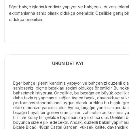
Eğer bahçe işlerini kendiniz yapıyor ve bahçenizi düzenli olar
ekipmanlarına sahip olmak oldukça önemlidir. Özellikle geniş bi
oldukça önemlidir.
ÜRÜN DETAYI
Eğer bahçe işlerini kendiniz yapıyor ve bahçenizi düzenli ol
sahipseniz, biçme bıçakları seçimi oldukça önemlidir. Bu nok
bahsetmek istiyorum. Öncelikle, bu bıçağın en büyük özellikle
daha fazla iş yapmanızı sağlar. Ayrıca bıçak, dayanıklı ve yüks
performans standartlarına uygun olarak üretilen bu bıçak, gen
elde etmenize yardımcı olur. Ayrıca, bıçağın yan kısımlarında 
bıçağın hayati bir görevi olan çimleri zahmetsizce kesmesi yan
hızlı ve kolay bir şekilde toplamanıza yardımcı olur. Üretilen 
boyunca size eşlik edecektir. Ancak, düzenli bakım yapılması 
Biçme Bıçağı 48cm Castel Garden, yüksek kalite, dayanıklılık 