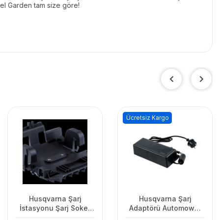
tel Garden tam size göre!
Ücretsiz Kargo
Husqvarna Şarj
Husqvarna Şarj
İstasyonu Şarj Soket
Adaptörü Automower
Kapağı
7.0Ah 450X/435XAWD