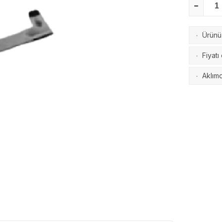
Ürünü 
·
Fiyatı
·
Aklımd
·