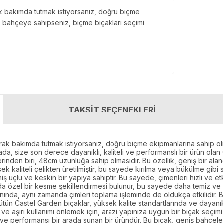
ak bakımda tutmak istiyorsanız, doğru biçme
r bahçeye sahipseniz, biçme bıçakları seçimi
TAKSİT SEÇENEKLERİ
arak bakımda tutmak istiyorsanız, doğru biçme ekipmanlarına sahip o
tada, size son derece dayanıklı, kaliteli ve performanslı bir ürün 
rinden biri, 48cm uzunluğa sahip olmasıdır. Bu özellik, geniş bir al
ek kaliteli çelikten üretilmiştir, bu sayede kırılma veya bükülme gibi
iş uçlu ve keskin bir yapıya sahiptir. Bu sayede, çimenleri hızlı ve 
da özel bir kesme şekillendirmesi bulunur, bu sayede daha temiz ve ke
ında, aynı zamanda çimleri toplama işleminde de oldukça etkilidir. Bı
bütün Castel Garden bıçaklar, yüksek kalite standartlarında ve dayanıkl
ve aşırı kullanımı önlemek için, arazi yapınıza uygun bir bıçak seçi
ve performansı bir arada sunan bir üründür. Bu bıçak, geniş bahçeler