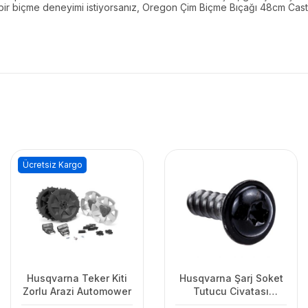
i bir biçme deneyimi istiyorsanız, Oregon Çim Biçme Bıçağı 48cm Cas
Ücretsiz Kargo
Husqvarna Teker Kiti
Husqvarna Şarj Soket
Zorlu Arazi Automower
Tutucu Civatası
Automower