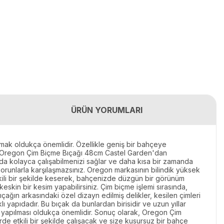
ÜRÜN YORUMLARI
lmak oldukça önemlidir. Özellikle geniş bir bahçeye
olan Oregon Çim Biçme Bıçağı 48cm Castel Garden'dan
anda kolayca çalışabilmenizi sağlar ve daha kısa bir zamanda
 sorunlarla karşılaşmazsınız. Oregon markasının bilindik yüksek
etkili bir şekilde keserek, bahçenizde düzgün bir görünüm
skin bir kesim yapabilirsiniz. Çim biçme işlemi sırasında,
çağın arkasındaki özel dizayn edilmiş delikler, kesilen çimleri
ı yapıdadır. Bu bıçak da bunlardan birisidir ve uzun yıllar
mi yapılması oldukça önemlidir. Sonuç olarak, Oregon Çim
de etkili bir şekilde çalışacak ve size kusursuz bir bahçe