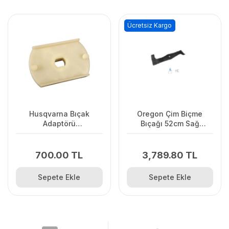
Ücretsiz Kargo
Husqvarna Bıçak
Oregon Çim Biçme
Adaptörü
Bıçağı 52cm Sağ
LC141C/LC141Lİ
Vıkıng.Stınga.Ags
700.00 TL
3,789.80 TL
Sepete Ekle
Sepete Ekle