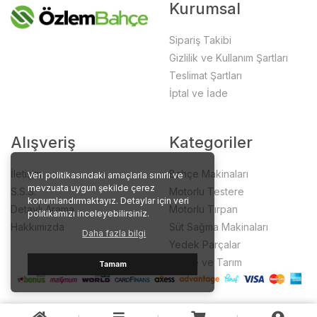
Kurumsal
Sipariş Takibi
Gizlilik ve Kullanım Şartları
Teslimat Şartları
İptal ve İade
Alışveriş
Kategoriler
İletişim
Bahçe Makinaları
Veri politikasındaki amaçlarla sınırlı ve
mevzuata uygun şekilde çerez
S.S.S.
Motorlu Testere
konumlandırmaktayız. Detaylar için veri
Detaylı Arama
Motorlu Tırpan
politikamızı inceleyebilirsiniz.
Hakkımızda
Süt Sağma Makinaları
Daha fazla bilgi
Yedek Parçalar
Bahçe ve Tarım
Tamam