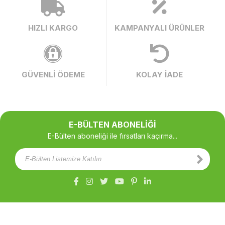
HIZLI KARGO
KAMPANYALI ÜRÜNLER
GÜVENLİ ÖDEME
KOLAY İADE
E-BÜLTEN ABONELİĞİ
E-Bülten aboneliği ile fırsatları kaçırma...