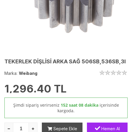
TEKERLEK DİŞLİSİ ARKA SAĞ 506SB,536SB,3I
Marka:
Weibang
1,296.40
TL
Şimdi sipariş verirseniz
152 saat 08 dakika
içerisinde
kargoda.
Sepete Ekle
Hemen Al