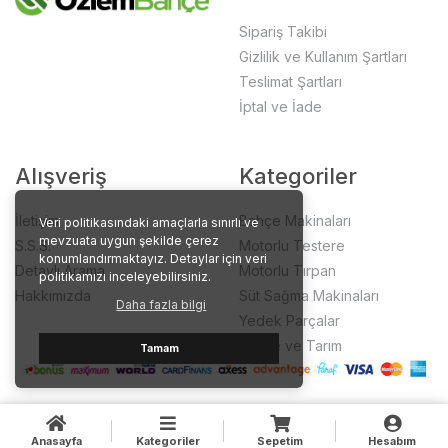
Sipariş Takibi
Gizlilik ve Kullanım Şartları
Teslimat Şartları
İptal ve İade
Alışveriş
Kategoriler
İletişim
Bahçe Makinaları
Veri politikasındaki amaçlarla sınırlı ve
mevzuata uygun şekilde çerez
S.S.S.
Motorlu Testere
konumlandırmaktayız. Detaylar için veri
Detaylı Arama
Motorlu Tırpan
politikamızı inceleyebilirsiniz.
Hakkımızda
Süt Sağma Makinaları
Daha fazla bilgi
Yedek Parçalar
Bahçe ve Tarım
Tamam
Anasayfa
Kategoriler
Sepetim
Hesabım