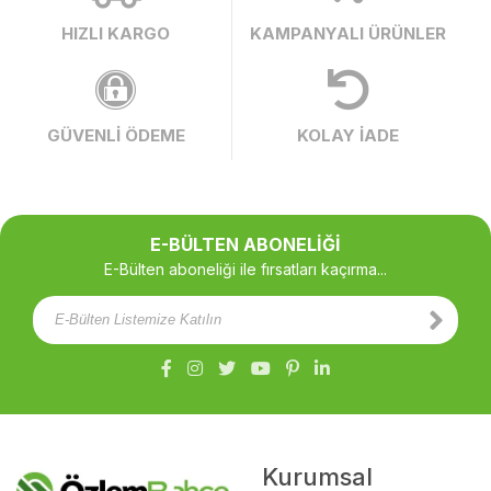
HIZLI KARGO
KAMPANYALI ÜRÜNLER
GÜVENLİ ÖDEME
KOLAY İADE
E-BÜLTEN ABONELİĞİ
E-Bülten aboneliği ile fırsatları kaçırma...
Kurumsal