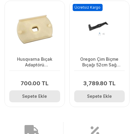
Ücretsiz Kargo
Husqvarna Bıçak
Oregon Çim Biçme
Adaptörü
Bıçağı 52cm Sağ
LC141C/LC141Lİ
Vıkıng.Stınga.Ags
700.00 TL
3,789.80 TL
Sepete Ekle
Sepete Ekle