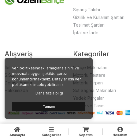
Sipariş Takibi
Gizlilik ve Kullanım Şartları
Teslimat Şartları
İptal ve İade
Alışveriş
Kategoriler
İletişim
Bahçe Makinaları
Veri politikasındaki amaçlarla sınırlı ve
mevzuata uygun şekilde çerez
S.S.S.
Motorlu Testere
konumlandırmaktayız. Detaylar için veri
Detaylı Arama
Motorlu Tırpan
politikamızı inceleyebilirsiniz.
Hakkımızda
Süt Sağma Makinaları
Daha fazla bilgi
Yedek Parçalar
Bahçe ve Tarım
Tamam
Anasayfa
Kategoriler
Sepetim
Hesabım