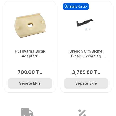
Ücretsiz Kargo
Husqvarna Bıçak
Oregon Çim Biçme
Adaptörü
Bıçağı 52cm Sağ
LC141C/LC141Lİ
Vıkıng.Stınga.Ags
700.00 TL
3,789.80 TL
Sepete Ekle
Sepete Ekle