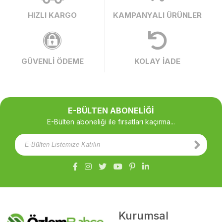
HIZLI KARGO
KAMPANYALI ÜRÜNLER
GÜVENLİ ÖDEME
KOLAY İADE
E-BÜLTEN ABONELİĞİ
E-Bülten aboneliği ile fırsatları kaçırma...
Kurumsal